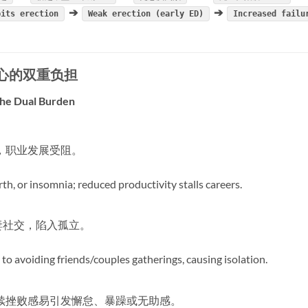
➔
➔
bits erection
Weak erection (early ED)
Increased failu
心的双重负担
 The Dual Burden
，职业发展受阻。
th, or insomnia; reduced productivity stalls careers.
妻社交，陷入孤立。
to avoiding friends/couples gatherings, causing isolation.
续挫败感易引发懈怠、暴躁或无助感。