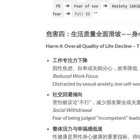
➔
➔
PE
Fear of sex
Anxiety inhi
➔ ​
**​
fear
Full ED
危害四：生活质量全面滑坡——身
Harm 4: Overall Quality of Life Decline –
工作专注力下降
因性焦虑、自卑或失眠分心，效率降低
Reduced Work Focus
Distracted by sexual anxiety, low self-wor
社交回避倾向
害怕被议论“不行”，减少朋友聚会或夫
Social Withdrawal
Fear of being judged “incompetent” leads 
整体活力与幸福感低迷
性健康是男性身心健康的重要指标。持