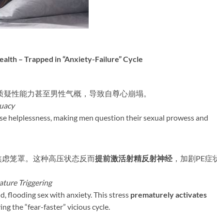
alth – Trapped in “Anxiety-Failure” Cycle
质疑性能力甚至男性气概，导致自尊心崩塌。
uacy
nse helplessness, making men question their sexual prowess and
焦虑笼罩。这种高压状态反而
提前激活射精反射神经
，加剧PE症
ture Triggering
, flooding sex with anxiety. This stress ​
prematurely activates
ng the “fear-faster” vicious cycle.