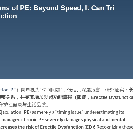
tion
,
PE
）简单视为“时间问题”，低估其深层危害。研究证实：​
并显著增加勃起功能障碍（阳痿，Erectile Dysfunction
，守护性健康与生活品质。
ulation (PE) as merely a “timing issue,” underestimating its
managed chronic PE severely damages physical and mental
ncreases the risk of Erectile Dysfunction (ED)!​
​ Recognizing thes