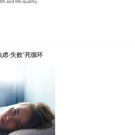
th and life quality.
虑-失败”死循环