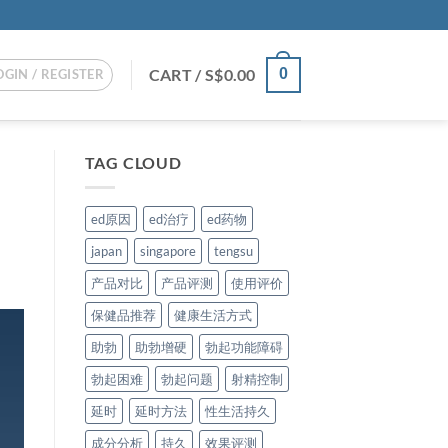
CART /
S$
0.00
0
OGIN / REGISTER
TAG CLOUD
ed原因
ed治疗
ed药物
japan
singapore
tengsu
产品对比
产品评测
使用评价
保健品推荐
健康生活方式
助勃
助勃增硬
勃起功能障碍
勃起困难
勃起问题
射精控制
延时
延时方法
性生活持久
成分分析
持久
效果评测