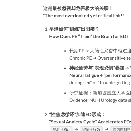
这是最被忽视却危害极大的关联！​
​*The most overlooked yet critical link!​
​*
早泄如何“训练”出阳痿？​
How Does PE “Train” the Brain for ED?​
长期PE ➔ 大脑性兴奋中枢过
Chronic PE ➔ Oversensitive se
神经疲劳与“表现恐惧”叠加
​
Neural fatigue + “performance
during sex” or “trouble getting 
研究证据：新加坡国立大学医
Evidence: NUH Urology data sho
​“性焦虑循环”加速ED形成：​
​“Sexual Anxiety Cycle” Accelerates ED:​
➔
➔
早泄 (PE)
害怕性行为
焦虑抑制勃