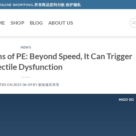
AC ONLINE SHOPPING.所有商品货到付款 保护隐私
ME
SHOP
BLOG
ABOUT US
L
NEWS
 of PE: Beyond Speed, It Can Trigger
ectile Dysfunction
TED ON
2025-06-09
BY
新加坡买伟哥