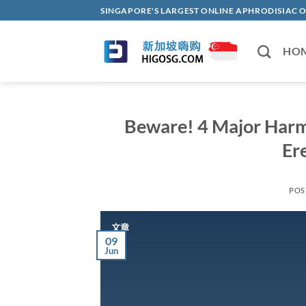
Skip
SINGAPORE'S LARGEST ONLINE APHRODISI
to
content
HO
Beware! 4 Major Harms
Er
POS
09
Jun