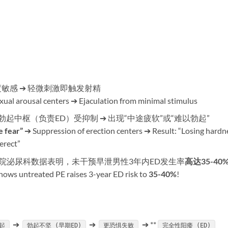
度敏感 ➔ 轻微刺激即触发射精
xual arousal centers ➔ Ejaculation from minimal stimulus
 ➔ 勃起中枢（负责ED）受抑制 ➔ 出现“中途疲软”或“难以勃起”
 fear”​
​ ➔ Suppression of erection centers ➔ Result: “Losing hardn
erect”
院泌尿科数据表明，未干预早泄男性3年内ED发生率
高达35-40%
ws untreated PE raises 3-year ED risk to ​
35-40%​
​!
➔
➔
➔ ​**
起
勃起不坚 (早期ED)
更恐惧失败
完全性阳痿 (ED)