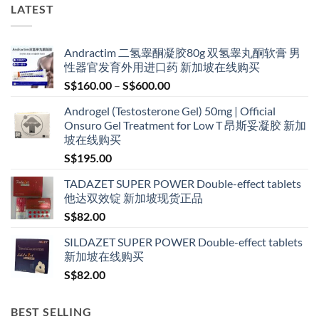
multiple
multiple
LATEST
variants.
variants.
The
The
options
options
Andractim 二氢睾酮凝胶80g 双氢睾丸酮软膏 男
may
may
性器官发育外用进口药 新加坡在线购买
be
be
Price
S$
160.00
–
S$
600.00
chosen
chosen
range:
on
on
Androgel (Testosterone Gel) 50mg | Official
S$160.00
the
the
Onsuro Gel Treatment for Low T 昂斯妥凝胶 新加
through
product
product
坡在线购买
S$600.00
page
page
S$
195.00
TADAZET SUPER POWER Double-effect tablets
他达双效锭 新加坡现货正品
S$
82.00
SILDAZET SUPER POWER Double-effect tablets
新加坡在线购买
S$
82.00
BEST SELLING