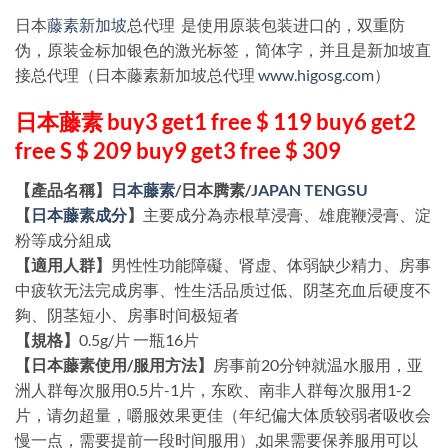
日本
藤素新加坡
总代理 是使用原装包装进口的，双重防
伪，原装金标加银色的激光标签，简体字，并且是新加坡直
接总代理（日本藤素新加坡总代理
www.higosg.com
）
日本藤素 buy3 get1 free $ 119 buy6 get2
free S $ 209 buy9 get3 free $ 309
【產品名稱】
日本藤素
/日本腾素/
JAPAN TENGSU
【
日本藤素成分
】
主要成分為赤根草浸膏、雄鹿鞭浸膏、淀
粉等成分組成
【適用人群】
男性性功能障礙、肾虚、体弱缺少精力、房事
中疲软无法完成房事、性生活品质过低、阴茎充血后硬度不
夠、阴茎短小、房事时间极短者
【規格】
0.5g/片 一瓶16片
【日本藤素使用/服用方法】
房事前20分钟就温水服用，亚
洲人群每次服用0.5片-1片，东欧、南非人群每次服用1-2
片，请勿超量，嚼服效果更佳（年纪偏大体质较弱者吸收会
慢一点，需要提前一段时间服用）,如果需要保养服用可以