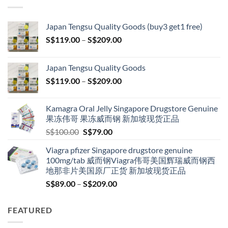
Japan Tengsu Quality Goods (buy3 get1 free)
Price
S$
119.00
–
S$
209.00
range:
S$119.00
Japan Tengsu Quality Goods
through
Price
S$
119.00
–
S$
209.00
S$209.00
range:
S$119.00
Kamagra Oral Jelly Singapore Drugstore Genuine
through
果冻伟哥 果冻威而钢 新加坡现货正品
S$209.00
Original
Current
S$
100.00
S$
79.00
price
price
Viagra pfizer Singapore drugstore genuine
was:
is:
100mg/tab 威而钢Viagra伟哥美国辉瑞威而钢西
S$100.00.
S$79.00.
地那非片美国原厂正货 新加坡现货正品
Price
S$
89.00
–
S$
209.00
range:
S$89.00
FEATURED
through
S$209.00