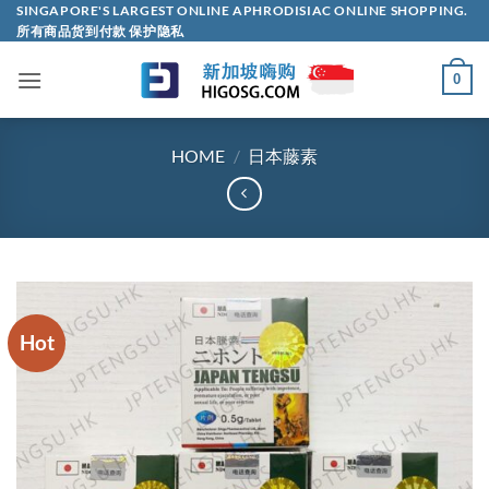
Skip
SINGAPORE'S LARGEST ONLINE APHRODISIAC ONLINE SHOPPING.
所有商品货到付款 保护隐私
to
content
0
HOME
/
日本藤素
Hot