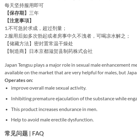
每天坚持服用即可
【保存期】
三年
【注意事項】
1.不可急於求成，超过剂量；
2.服用后如多次勃起或者房事中久不洩者，可喝凉水解之；
【储藏方法】密封置常温干燥处
【制造商】日本京都滋贺县制药株式会社
Japan
Tengsu
plays
a
major
role
in
sexual
male
enhancement
me
available
on
the
market
that
are
very
helpful
for
males,
but
Jap
Operates
on:
improve
overall
male
sexual
activity.
Inhibiting
premature
ejaculation
of
the
substance
while
eng
This
product
increases
endurance
in
men.
Help
to
avoid
male
erectile
dysfunction.
常见问题 | FAQ