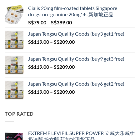
Cialis 20mg film-coated tablets Singapore
drugstore genuine 20mg*4s 新加坡正品
Price
S$
79.00
–
S$
399.00
range:
Japan Tengsu Quality Goods (buy3 get1 free)
S$79.00
Price
S$
119.00
–
S$
209.00
through
range:
S$399.00
S$119.00
Japan Tengsu Quality Goods (buy9 get3 free)
through
Price
S$
119.00
–
S$
209.00
S$209.00
range:
S$119.00
Japan Tengsu Quality Goods (buy6 get2 free)
through
Price
S$
119.00
–
S$
209.00
S$209.00
range:
S$119.00
through
TOP RATED
S$209.00
EXTREME LEVIFIL SUPER POWER 立威大乐威壮
极速版 粉女郎 新加坡现货正品