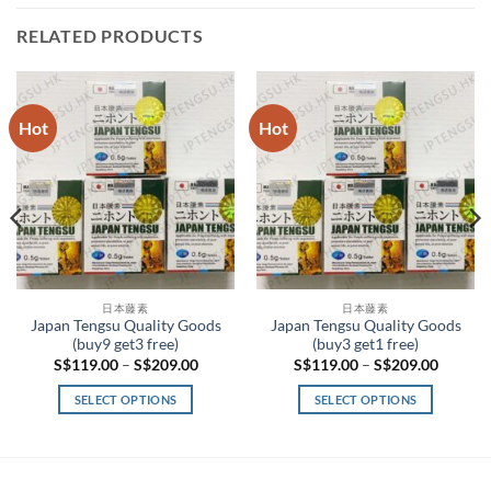
RELATED PRODUCTS
Hot
Hot
日本藤素
日本藤素
Japan Tengsu Quality Goods
Japan Tengsu Quality Goods
(buy9 get3 free)
(buy3 get1 free)
Price
Price
S$
119.00
–
S$
209.00
S$
119.00
–
S$
209.00
range:
range:
.00
S$119.00
S$119.
SELECT OPTIONS
SELECT OPTIONS
gh
through
throug
.00
S$209.00
S$209.
This
This
product
product
has
has