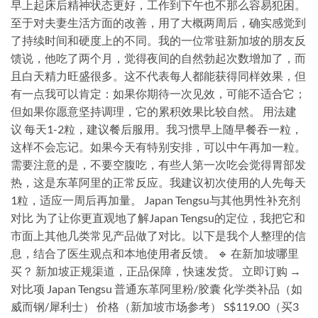
早上起床后精神状态更好，工作到下午也不那么容易犯困。
至于对夫妻生活方面的改善，用了大概两周后，确实感觉到
了持续时间和硬度上的不同。我的一位常驻新加坡的朋友反
馈说，他吃了两个月，觉得夜间的自然勃起次数增加了，而
且白天精力旺盛很多。这不代表每人都能获得同样效果，但
有一点我可以肯定：如果你期待一次见效，可能不适合它；
但如果你愿意坚持调理，它的累积效果比较自然。 用法建
议 每天1-2粒，建议餐后服用。我习惯早上随早餐吞一粒，
这样不会忘记。如果今天有特别安排，可以中午再加一粒。
需要注意的是，不要空腹吃，有些人第一次吃会觉得胃部发
热，这是东革阿里的正常反应。我建议初次使用的人先每天
1粒，适应一周后再加量。 Japan Tengsu与其他男性补充剂
对比 为了让你更直观地了解Japan Tengsu的定位，我把它和
市面上其他几类常见产品做了对比。以下是我个人整理的信
息，结合了医生观点和本地使用者反馈。 🔹 在新加坡哪里
买？ 新加坡正规渠道，正品保障，快速发货。 立即订购 →
对比项 Japan Tengsu 普通东革阿里粉/胶囊 化学类补品（如
威而钢/犀利士） 价格（新加坡市场参考） S$119.00（买3