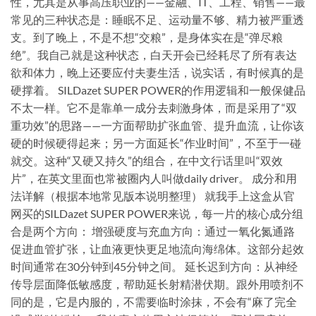
性，尤其是从事高压职业的——金融、IT、工程、销售——最
常见的三种状态是：睡眠不足、运动量不够、精力被严重透
支。到了晚上，不是不想“交粮”，是身体实在是“弹尽粮
绝”。我自己就是这种状态，白天开会已经耗尽了所有表达
欲和体力，晚上还要应付夫妻生活，说实话，有时候真的是
硬撑着。 SILDazet SUPER POWER的作用逻辑和一般保健品
不太一样。它不是靠单一成分去刺激身体，而是采用了“双
重功效”的思路——一方面帮助扩张血管、提升血流，让你该
硬的时候硬得起来；另一方面延长“作业时间”，不至于一碰
就交。这种“又硬又持久”的组合，在中文行话里叫“双效
片”，在英文里面也常被圈内人叫做daily driver。 成分和用
法详解（根据本地常见版本说明整理） 就我手上这盒从官
网买的SILDazet SUPER POWER来说，每一片的核心成分组
合是两个方向： 增强硬度与充血方向：通过一氧化氮通路
促进血管扩张，让血液更快更足地流向海绵体。这部分起效
时间通常在30分钟到45分钟之间。 延长迟到方向：从神经
传导层面降低敏感度，帮助延长射精潜伏期。跟外用喷剂不
同的是，它是内服的，不需要临时涂抹，不会有“麻了完全