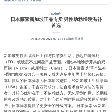
ED治疗
日本藤素新加坡正品专卖 男性助勃增硬滋补
首选
POSTED ON
2026-07-12
BY
新加坡买伟哥
新加坡男性面临高压工作与快节奏生活，勃起功能障碍
（ED）或硬度不足问题日益普遍。相比本地诊所开具的威
而钢（Viagra）或犀利士（Cialis），日本藤素以“草本滋补
+即时助勃”双效合一著称，成为许多中年男士的替代选择。
本店供应的日本藤素为日本原装进口，经新加坡卫生科学局
（HSA）备案，不含西药成分，适合追求自然调理的消费
者。其核心优势在于：不依赖处方、无化学副作用、长期服
用可改善勃起质量。对于担心西药副作用或需频繁用药的用
户，日本藤素提供了更安全的升级方案。 日本藤素 vs 新加
坡常见ED药物：效果与安全性对比 对比项 日本藤素（本店