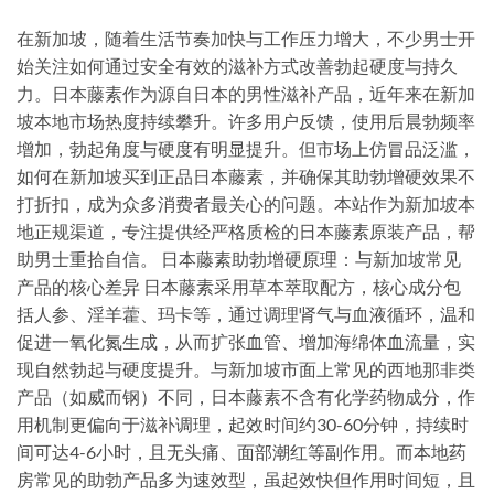
在新加坡，随着生活节奏加快与工作压力增大，不少男士开
始关注如何通过安全有效的滋补方式改善勃起硬度与持久
力。日本藤素作为源自日本的男性滋补产品，近年来在新加
坡本地市场热度持续攀升。许多用户反馈，使用后晨勃频率
增加，勃起角度与硬度有明显提升。但市场上仿冒品泛滥，
如何在新加坡买到正品日本藤素，并确保其助勃增硬效果不
打折扣，成为众多消费者最关心的问题。本站作为新加坡本
地正规渠道，专注提供经严格质检的日本藤素原装产品，帮
助男士重拾自信。 日本藤素助勃增硬原理：与新加坡常见
产品的核心差异 日本藤素采用草本萃取配方，核心成分包
括人参、淫羊藿、玛卡等，通过调理肾气与血液循环，温和
促进一氧化氮生成，从而扩张血管、增加海绵体血流量，实
现自然勃起与硬度提升。与新加坡市面上常见的西地那非类
产品（如威而钢）不同，日本藤素不含有化学药物成分，作
用机制更偏向于滋补调理，起效时间约30-60分钟，持续时
间可达4-6小时，且无头痛、面部潮红等副作用。而本地药
房常见的助勃产品多为速效型，虽起效快但作用时间短，且