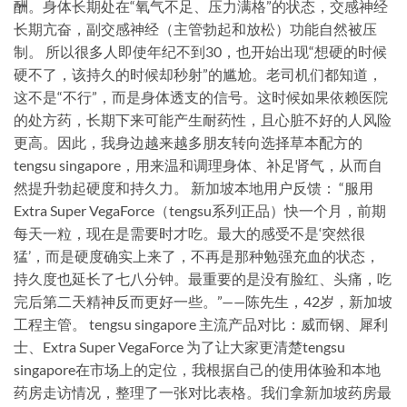
酬。身体长期处在“氧气不足、压力满格”的状态，交感神经
长期亢奋，副交感神经（主管勃起和放松）功能自然被压
制。 所以很多人即使年纪不到30，也开始出现“想硬的时候
硬不了，该持久的时候却秒射”的尴尬。老司机们都知道，
这不是“不行”，而是身体透支的信号。这时候如果依赖医院
的处方药，长期下来可能产生耐药性，且心脏不好的人风险
更高。因此，我身边越来越多朋友转向选择草本配方的
tengsu singapore，用来温和调理身体、补足肾气，从而自
然提升勃起硬度和持久力。 新加坡本地用户反馈： “服用
Extra Super VegaForce（tengsu系列正品）快一个月，前期
每天一粒，现在是需要时才吃。最大的感受不是‘突然很
猛’，而是硬度确实上来了，不再是那种勉强充血的状态，
持久度也延长了七八分钟。最重要的是没有脸红、头痛，吃
完后第二天精神反而更好一些。”——陈先生，42岁，新加坡
工程主管。 tengsu singapore 主流产品对比：威而钢、犀利
士、Extra Super VegaForce 为了让大家更清楚tengsu
singapore在市场上的定位，我根据自己的使用体验和本地
药房走访情况，整理了一张对比表格。我们拿新加坡药房最