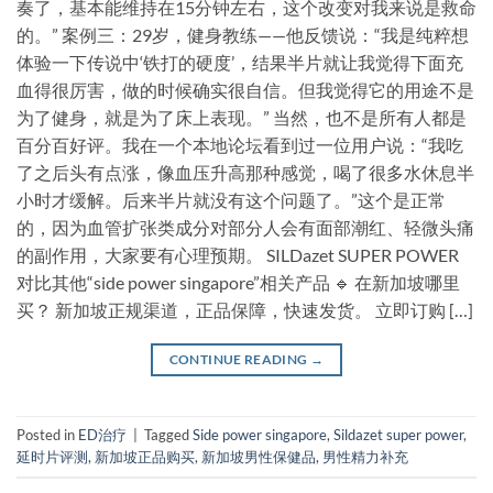
奏了，基本能维持在15分钟左右，这个改变对我来说是救命
的。” 案例三：29岁，健身教练——他反馈说：“我是纯粹想
体验一下传说中‘铁打的硬度’，结果半片就让我觉得下面充
血得很厉害，做的时候确实很自信。但我觉得它的用途不是
为了健身，就是为了床上表现。” 当然，也不是所有人都是
百分百好评。我在一个本地论坛看到过一位用户说：“我吃
了之后头有点涨，像血压升高那种感觉，喝了很多水休息半
小时才缓解。后来半片就没有这个问题了。”这个是正常
的，因为血管扩张类成分对部分人会有面部潮红、轻微头痛
的副作用，大家要有心理预期。 SILDazet SUPER POWER
对比其他“side power singapore”相关产品 🔹 在新加坡哪里
买？ 新加坡正规渠道，正品保障，快速发货。 立即订购 […]
CONTINUE READING
→
Posted in
ED治疗
|
Tagged
Side power singapore
,
Sildazet super power
,
延时片评测
,
新加坡正品购买
,
新加坡男性保健品
,
男性精力补充