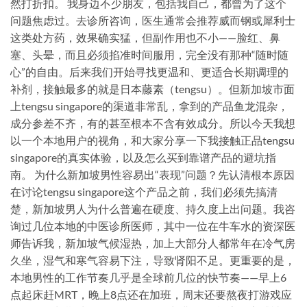
然打折扣。 我身边不少朋友，包括我自己，都曾为了这个
问题焦虑过。去诊所咨询，医生通常会推荐威而钢或犀利士
这类处方药，效果确实猛，但副作用也不小——脸红、鼻
塞、头晕，而且必须掐准时间服用，完全没有那种“随时随
心”的自由。后来我们开始寻找更温和、更适合长期调理的
补剂，接触最多的就是日本藤素（tengsu）。但新加坡市面
上tengsu singapore的渠道非常乱，拿到的产品鱼龙混杂，
成分参差不齐，有的甚至根本不含有效成分。所以今天我想
以一个本地用户的视角，和大家分享一下我接触正品tengsu
singapore的真实体验，以及怎么买到靠谱产品的避坑指
南。 为什么新加坡男性容易出“表现”问题？先认清根本原因
在讨论tengsu singapore这个产品之前，我们必须先搞清
楚，新加坡男人为什么普遍在硬度、持久度上出问题。我咨
询过几位本地的中医诊所医师，其中一位在牛车水的资深医
师告诉我，新加坡气候湿热，加上大部分人都常年在冷气房
久坐，湿气和寒气容易下注，导致肾阳不足。更重要的是，
本地男性的工作节奏几乎是全球前几位的快节奏——早上6
点起床赶MRT，晚上8点还在加班，周末还要熬夜打游戏应