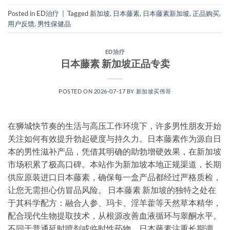
Posted in
ED治疗
|
Tagged
新加坡
,
日本藤素
,
日本藤素新加坡
,
正品购买
,
用户反馈
,
男性保健品
ED治疗
日本藤素 新加坡正品专卖
POSTED ON
2026-07-17
BY
新加坡买伟哥
在狮城快节奏的生活与高压工作环境下，许多男性朋友开始
关注如何有效提升勃起硬度与持久力。日本藤素作为源自日
本的男性滋补产品，凭借其明确的助勃增硬效果，在新加坡
市场积累了极高口碑。本站作为新加坡本地正规渠道，长期
供应原装进口日本藤素，确保每一盒产品都经过严格质检，
让您无需担心仿冒品风险。 日本藤素 新加坡的独特之处在
于其科学配方：融合人参、玛卡、淫羊藿等天然草本精华，
配合现代生物提取技术，从根源改善血液循环与睾酮水平。
不同于普通延时喷剂或临时性药物，日本藤素注重长期调