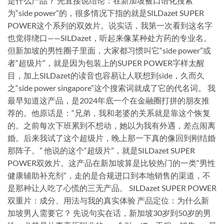
是什么产品？ 先直接说结论：在新加坡被口语化搜索
为“side power”的，很多情况下指的就是SILDazet SUPER
POWER这个系列的双效片。说实话，我第一次看到这名字
也觉得绕口——SILDazet，听起来像某种处方药的专业名。
但新加坡的男性圈子里面，大家都习惯叫它“side power”或
者“超级片”，就是因为包装上的SUPER POWER字样太醒
目，加上SILDazet的读音也容易让人联想到side，久而久
之“side power singapore”这个搜索词就成了它的代名词。 我
最早知道这产品，是2024年底一个在金融圈打拼的朋友推
荐的。他原话是：“兄弟，我和老婆的关系就是靠这个恢复
的。之前每次下班累到不想动，她以为我有外遇，差点闹离
婚。后来我试了这个超级片，晚上那一下真的像回到刚结婚
那阵子。” 他说的这个“超级片”，就是SILDazet SUPER
POWER双效片。这产品在新加坡算是比较热门的一类“男性
健康辅助补充剂”，走的是合规进口到本地销售的渠道，不
是那种让人吃了心慌的三无产品。 SILDazet SUPER POWER
双重片：成分、用法与我的真实体验 产品定位：为什么新
加坡男人需要它？ 先说句实在话，新加坡30岁到50岁的男