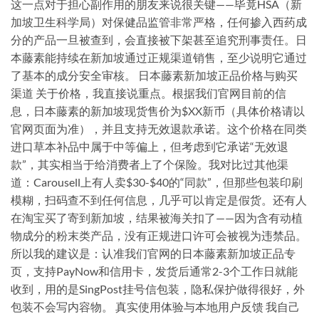
这一点对于担心副作用的朋友来说很关键——毕竟HSA（新
加坡卫生科学局）对保健品监管非常严格，任何掺入西药成
分的产品一旦被查到，会直接被下架甚至追究刑事责任。日
本藤素能持续在新加坡通过正规渠道销售，至少说明它通过
了基本的成分安全审核。 日本藤素新加坡正品价格与购买
渠道 关于价格，我直接说重点。根据我们官网目前的信
息，日本藤素的新加坡现货售价为$XX新币（具体价格请以
官网页面为准），并且支持无效退款承诺。这个价格在同类
进口草本补品中属于中等偏上，但考虑到它承诺“无效退
款”，其实相当于给消费者上了个保险。我对比过其他渠
道：Carousell上有人卖$30-$40的“同款”，但那些包装印刷
模糊，扫码查不到任何信息，几乎可以肯定是假货。还有人
在淘宝买了寄到新加坡，结果被海关扣了——因为含有动植
物成分的粉末类产品，没有正规进口许可会被视为违禁品。
所以我的建议是：认准我们官网的日本藤素新加坡正品专
页，支持PayNow和信用卡，发货后通常2-3个工作日就能
收到，用的是SingPost挂号信包装，隐私保护做得很好，外
包装不会写内容物。 真实使用体验与本地用户反馈 我自己