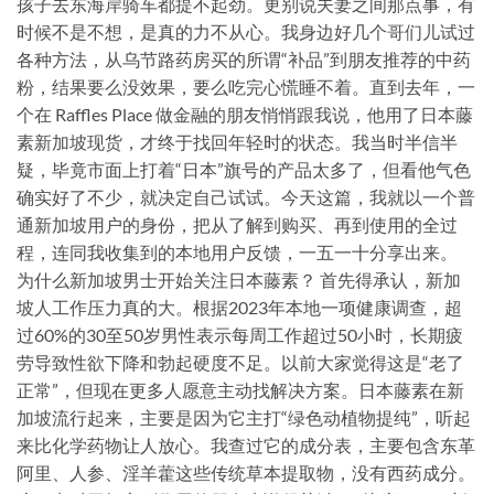
孩子去东海岸骑车都提不起劲。更别说夫妻之间那点事，有
时候不是不想，是真的力不从心。我身边好几个哥们儿试过
各种方法，从乌节路药房买的所谓“补品”到朋友推荐的中药
粉，结果要么没效果，要么吃完心慌睡不着。直到去年，一
个在 Raffles Place 做金融的朋友悄悄跟我说，他用了日本藤
素新加坡现货，才终于找回年轻时的状态。我当时半信半
疑，毕竟市面上打着“日本”旗号的产品太多了，但看他气色
确实好了不少，就决定自己试试。今天这篇，我就以一个普
通新加坡用户的身份，把从了解到购买、再到使用的全过
程，连同我收集到的本地用户反馈，一五一十分享出来。
为什么新加坡男士开始关注日本藤素？ 首先得承认，新加
坡人工作压力真的大。根据2023年本地一项健康调查，超
过60%的30至50岁男性表示每周工作超过50小时，长期疲
劳导致性欲下降和勃起硬度不足。以前大家觉得这是“老了
正常”，但现在更多人愿意主动找解决方案。日本藤素在新
加坡流行起来，主要是因为它主打“绿色动植物提纯”，听起
来比化学药物让人放心。我查过它的成分表，主要包含东革
阿里、人参、淫羊藿这些传统草本提取物，没有西药成分。