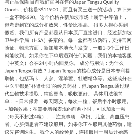
与正品保障 目前我们官网在售的Japan Tengsu Quality
Goods，价格是S$119.00，而且有买三送一的活动，算下来
一盒不到S$90。这个价格在新加坡市场上属于中等偏上，
但考虑到它的成分和效果，性价比很高。 很多人担心买到
假货。我们所有产品都是从日本原厂直接进口，经过新加坡
卫生科学局（HSA）备案的。每一盒都有防伪码，支持官网
验证。物流方面，新加坡本地仓库发货，一般1-3个工作日
就能收到。如果你在下单后遇到任何问题，我们的本地客服
（中英文）会在24小时内回复你。 成分与用法：为什么
Japan Tengsu有效？ Japan Tengsu的核心成分是日本专利提
取物，包括玛卡、人参、淫羊藿、牡蛎精华等。这些成分在
中医里都是“补肾壮阳”的经典药材，但Japan Tengsu通过现
代生物技术提取，纯度更高，吸收更好。 具体用法很简
单： – 日常保养：每天两次，每次一粒，饭后半小时服用。
– 加强效果：在需要增强表现的前两小时，可以加服一粒
（每天不超过4粒）。 – 注意事项：孕妇、儿童、高血压患
者、心脏病患者不建议服用。如果你正在服用其他药物，建
议先咨询医生。 我个人的经验是，连续服用一周后开始感