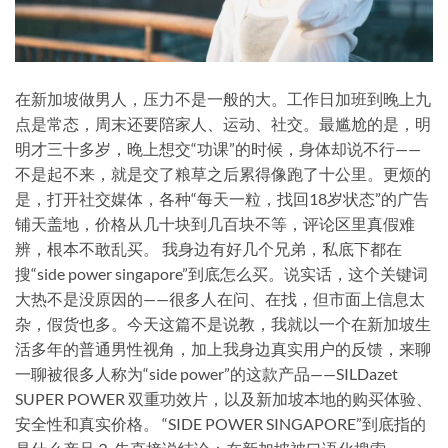
在新加坡做男人，压力不是一般的大。工作日加班到晚上九
点是常态，周末还要陪家人、运动、社交。最尴尬的是，明
明才三十多岁，晚上想交“功课”的时候，身体却说不行——
不是起不来，就是交了粮草之后累得像跑了十公里。更烦的
是，打开社交媒体，各种“每天一粒，找回18岁状态”的广告
铺天盖地，价格从几十块到几百块不等，评论区里真假难
辨，根本不敢乱买。 我身边有好几个兄弟，私底下都在
搜“side power singapore”到底怎么买。说实话，这个关键词
大热不是没原因的——很多人在问、在找，但市面上信息太
杂，假货也多。今天这篇不是说教，我就以一个在新加坡生
活多年的普通男性视角，加上我身边真实用户的反馈，来聊
一聊被很多人称为“side power”的这款产品——SILDazet
SUPER POWER 双重功效片，以及新加坡本地的购买体验、
安全性和真实价格。 “SIDE POWER SINGAPORE”到底指的