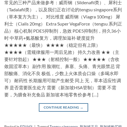
常见的三种产品来做参考：威而钢（Sildenafil类）、犀利士
（Tadalafil类），以及我们正在讨论的tengsu singapore系列
（草本复方为主）。 对比维度 威而钢（Viagra 100mg） 犀
利士（Cialis 20mg） Extra Super VegaForce（tengsu 系列正
品） 核心机制 PDE5抑制剂，急效 PDE5抑制剂，持久36小
时 中草药+氨基酸复方，调理加滋补 硬度提升
★★★★★（最快） ★★★★（稳定但有上限）
★★★★（需规律服用一周后见效） 持久力改善 ★★（主
要针对勃起） ★★★（射精控制一般） ★★★★★（含收
敛固涩草本） 副作用 脸潮红、鼻塞、头痛、青光眼禁忌 背
部酸痛、消化不良 极低，少数上火体质会口燥（多喝水即
可） 耐药性 长期服用可能产生耐受 同上 无，草本适应性调
养 是否需要医生处方 需要（新加坡HSA管制） 需要 不需
要，为膳食补充食品 新加坡本地零售价参考 […]
CONTINUE READING
→
Posted in
ED治疗
|
Tagged
Tengsu singapore
,
新加坡正品
,
新加坡购买指