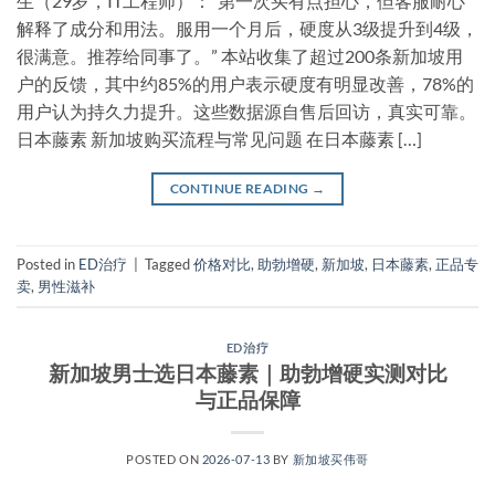
生（29岁，IT工程师）：“第一次买有点担心，但客服耐心
解释了成分和用法。服用一个月后，硬度从3级提升到4级，
很满意。推荐给同事了。” 本站收集了超过200条新加坡用
户的反馈，其中约85%的用户表示硬度有明显改善，78%的
用户认为持久力提升。这些数据源自售后回访，真实可靠。
日本藤素 新加坡购买流程与常见问题 在日本藤素 […]
CONTINUE READING
→
Posted in
ED治疗
|
Tagged
价格对比
,
助勃增硬
,
新加坡
,
日本藤素
,
正品专
卖
,
男性滋补
ED治疗
新加坡男士选日本藤素｜助勃增硬实测对比
与正品保障
POSTED ON
2026-07-13
BY
新加坡买伟哥