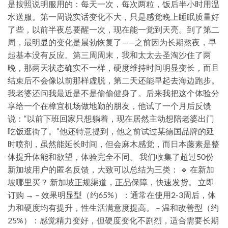
是按照说明服用的：每天一次，每次两粒，饭后半小时用温
水送服。第一周说实话变化不大，只是感觉晚上睡眠质量好
了些，以前半夜总要醒一次，现在能一觉到天亮。到了第二
周，最明显的变化是晨勃恢复了——之前因为长期熬夜，早
起基本没有反应。第三周周末，我和太太去圣淘沙住了两
晚，那两天状态确实不一样，硬度维持时间明显变长，而且
结束后不会像以前那样虚脱，第二天还能早起去海边跑步。
我老婆还问我最近是不是偷偷健身了。后来我把这个体验分
享给一个在樟宜机场做地勤的朋友，他试了一个月后反馈
说：“以前下班回家只想躺着，现在居然主动想陪老婆出门
吃饭逛街了。”他还特意提到，他之前试过某德国品牌的延
时喷剂，虽然能延长时间，但会麻木感觉，而日本藤素是整
体提升体能和欲望，体验完全不同。 我们收集了超过50份
新加坡用户的匿名反馈，大致可以总结为三类： 🔹 在新加
坡哪里买？ 新加坡正规渠道，正品保障，快速发货。 立即
订购 → – 效果明显型（约65%）：通常在使用2-3周后，体
力和硬度均有提升，性生活满意度提高。 – 温和改善型（约
25%）：感觉精力变好，但硬度变化不剧烈，适合需要长期