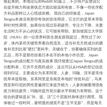
推起来的。本地论坛和Reddit SG版上，不少用户反馈说它
在提升精力和改善状态方面比较温和有效，不像一些化学配
方补品那样让人心慌或依赖。 我自己的经验是，Japan
Tengsu本身没有那些夸张的宣传用语，它主打的是草本萃取
和针对性调理。如果你出现过容易疲劳、专注力下降、夫妻
生活时力不从心的状况，它可能有帮助。新加坡国立大学医
院（NUH）的一位营养科医生朋友跟我提过，男性过了30
岁，体内某些关键营养素自然流失，适当补充天然成分的膳
食补充剂比靠“硬扛”更科学。关键在于，你要确保买到的是
正品，而不是那些挂着日本名字的本地小作坊货。 Japan
Tengsu的成分配方与真实效果 我仔细查过Japan Tengsu的成
分配料表，它并不含西药成分，这点可以从HSA的登记信息
得到印证。主要成分为东革阿里、人参、玛咖、淫羊藿等传
统草本提取物。东革阿里是东南亚本地的“传统补品”，马来
西亚和印尼的男性普遍用它来提升精力；人参则侧重增强免
疫力和抗疲劳；玛咖对提升荷尔蒙水平和精力有帮助。这个
组合的逻辑是从“补、提、活”三个层面对身体进行调理。 我
体验过一段时间，最明显的感觉不是“立竿见影”，而是每天