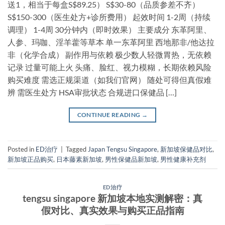
送1，相当于每盒S$89.25） S$30-80（品质参差不齐）
S$150-300（医生处方+诊所费用） 起效时间 1-2周（持续
调理） 1-4周 30分钟内（即时效果） 主要成分 东革阿里、
人参、玛咖、淫羊藿等草本 单一东革阿里 西地那非/他达拉
非（化学合成） 副作用与依赖 极少数人轻微胃热，无依赖
记录 过量可能上火 头痛、脸红、视力模糊，长期依赖风险
购买难度 需选正规渠道（如我们官网） 随处可得但真假难
辨 需医生处方 HSA审批状态 合规进口保健品 […]
CONTINUE READING
→
Posted in
ED治疗
|
Tagged
Japan Tengsu Singapore
,
新加坡保健品对比
,
新加坡正品购买
,
日本藤素新加坡
,
男性保健品新加坡
,
男性健康补充剂
ED治疗
tengsu singapore 新加坡本地实测解密：真
假对比、真实效果与购买正品指南