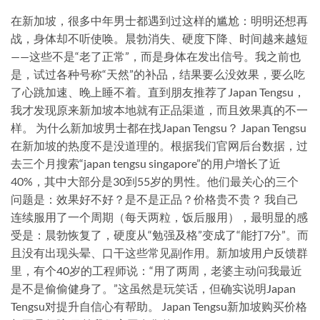
在新加坡，很多中年男士都遇到过这样的尴尬：明明还想再
战，身体却不听使唤。晨勃消失、硬度下降、时间越来越短
——这些不是“老了正常”，而是身体在发出信号。我之前也
是，试过各种号称“天然”的补品，结果要么没效果，要么吃
了心跳加速、晚上睡不着。直到朋友推荐了Japan Tengsu，
我才发现原来新加坡本地就有正品渠道，而且效果真的不一
样。 为什么新加坡男士都在找Japan Tengsu？ Japan Tengsu
在新加坡的热度不是没道理的。根据我们官网后台数据，过
去三个月搜索“japan tengsu singapore”的用户增长了近
40%，其中大部分是30到55岁的男性。他们最关心的三个
问题是：效果好不好？是不是正品？价格贵不贵？ 我自己
连续服用了一个周期（每天两粒，饭后服用），最明显的感
受是：晨勃恢复了，硬度从“勉强及格”变成了“能打7分”。而
且没有出现头晕、口干这些常见副作用。新加坡用户反馈群
里，有个40岁的工程师说：“用了两周，老婆主动问我最近
是不是偷偷健身了。”这虽然是玩笑话，但确实说明Japan
Tengsu对提升自信心有帮助。 Japan Tengsu新加坡购买价格