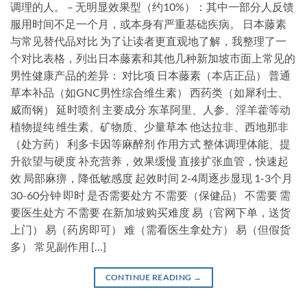
调理的人。 – 无明显效果型（约10%）：其中一部分人反馈
服用时间不足一个月，或本身有严重基础疾病。 日本藤素
与常见替代品对比 为了让读者更直观地了解，我整理了一
个对比表格，列出日本藤素和其他几种新加坡市面上常见的
男性健康产品的差异： 对比项 日本藤素（本店正品） 普通
草本补品（如GNC男性综合维生素） 西药类（如犀利士、
威而钢） 延时喷剂 主要成分 东革阿里、人参、淫羊藿等动
植物提纯 维生素、矿物质、少量草本 他达拉非、西地那非
（处方药） 利多卡因等麻醉剂 作用方式 整体调理体能、提
升欲望与硬度 补充营养，效果缓慢 直接扩张血管，快速起
效 局部麻痹，降低敏感度 起效时间 2-4周逐步显现 1-3个月
30-60分钟 即时 是否需要处方 不需要（保健品） 不需要 需
要医生处方 不需要 在新加坡购买难度 易（官网下单，送货
上门） 易（药房即可） 难（需看医生拿处方） 易（但假货
多） 常见副作用 […]
CONTINUE READING
→