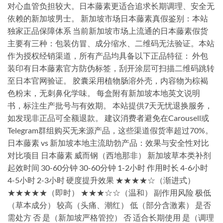
对心血管负担较大。日本藤素更适合追求长期调理、安全无
依赖的新加坡男士。 新加坡市场日本藤素真假鉴别：本站
独家正品保障体系 当前新加坡市场上流通的日本藤素假货
主要有三种：包装仿冒、成分缩水、二维码无法验证。本站
作为授权经销渠道，所有产品均具备以下正品特征： 外包
装印有日本藤素官方防伪标签，刮开涂层可扫描二维码跳转
至日本官网验证。 胶囊采用植物肠溶外壳，内容物为棕褐
色粉末，无刺鼻化学味。 每盒附有新加坡本地英文说明
书，标注生产批号与有效期。 本站提供7天无忧退换服务，
如发现非正品可全额退款。 建议消费者避免在Carousell或
Telegram群组购买无来源产品，这些渠道假货率超过70%。
日本藤素 vs 新加坡本地主流助勃产品：效果与安全性对比
对比项目 日本藤素 威而钢（西地那非） 新加坡草本类补剂
起效时间 30-60分钟 30-60分钟 1-2小时 作用时长 4-6小时
4-5小时 2-3小时 硬度提升效果 ★★★★☆（渐进式）
★★★★★（即时） ★★★☆☆（温和） 副作用风险 极低
（草本成分） 较高（头痛、潮红） 低（部分含激素） 是否
需处方 否 是（新加坡严格管控） 否 适合长期使用 是（调理