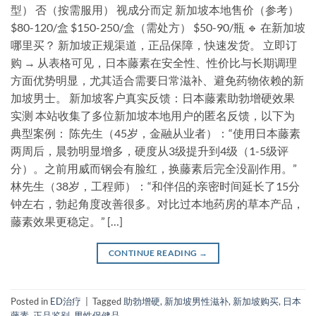
型） 否（按需服用） 视成分而定 新加坡本地售价（参考）
$80-120/盒 $150-250/盒（需处方） $50-90/瓶 🔹 在新加坡
哪里买？ 新加坡正规渠道，正品保障，快速发货。 立即订
购 → 从表格可见，日本藤素在安全性、性价比与长期调理
方面优势明显，尤其适合需要日常滋补、避免药物依赖的新
加坡男士。 新加坡客户真实反馈：日本藤素助勃增硬效果
实测 本站收集了多位新加坡本地用户的匿名反馈，以下为
典型案例： 陈先生（45岁，金融从业者）：“使用日本藤素
两周后，晨勃明显增多，硬度从3级提升到4级（1-5级评
分）。之前用威而钢会有脸红，换藤素后完全没副作用。”
林先生（38岁，工程师）：“和伴侣的亲密时间延长了15分
钟左右，勃起角度改善很多。对比过本地药房的草本产品，
藤素效果更稳定。” […]
CONTINUE READING
→
Posted in
ED治疗
|
Tagged
助勃增硬
,
新加坡男性滋补
,
新加坡购买
,
日本
藤素
,
正品鉴别
,
男性保健品