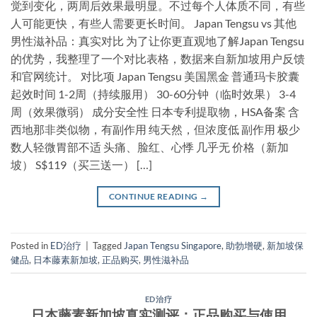
觉到变化，两周后效果最明显。不过每个人体质不同，有些
人可能更快，有些人需要更长时间。 Japan Tengsu vs 其他
男性滋补品：真实对比 为了让你更直观地了解Japan Tengsu
的优势，我整理了一个对比表格，数据来自新加坡用户反馈
和官网统计。 对比项 Japan Tengsu 美国黑金 普通玛卡胶囊
起效时间 1-2周（持续服用） 30-60分钟（临时效果） 3-4
周（效果微弱） 成分安全性 日本专利提取物，HSA备案 含
西地那非类似物，有副作用 纯天然，但浓度低 副作用 极少
数人轻微胃部不适 头痛、脸红、心悸 几乎无 价格（新加
坡） S$119（买三送一） […]
CONTINUE READING
→
Posted in
ED治疗
|
Tagged
Japan Tengsu Singapore
,
助勃增硬
,
新加坡保
健品
,
日本藤素新加坡
,
正品购买
,
男性滋补品
ED治疗
日本藤素新加坡真实测评：正品购买与使用