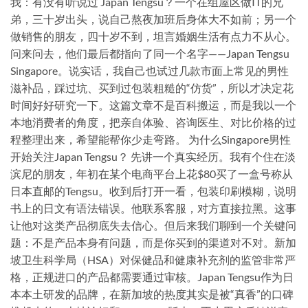
我：有没有听说过 Japan Tengsu？一个在组屋区做IT的兄
弟，三十岁出头，说自己熬夜加班后身体大不如前；另一个
做销售的朋友，四十岁不到，坦言婚姻生活有点力不从心。
问来问去，他们最后都指向了同一个名字——Japan Tengsu
Singapore。说实话，我自己也试过几款市面上常见的男性
滋补品，踩过坑、买到过包装粗糙的“仿货”，所以才决定花
时间好好研究一下。这篇文章不是百科搬运，而是我以一个
本地消费者的角度，把亲自体验、咨询医生、对比价格的过
程整理出来，希望能帮你少走弯路。 为什么Singapore男性
开始关注Japan Tengsu？ 先讲一个真实经历。我有个住在淡
滨尼的朋友，年初在某个电商平台上花$80买了一盒号称从
日本直邮的Tengsu。收到后打开一看，包装印刷模糊，说明
书上的日文有语法错误。他联系客服，对方直接拉黑。这事
让他对这类产品彻底失去信心。但后来我们聊到一个关键问
题：不是产品本身有问题，而是你买到的渠道对不对。新加
坡卫生科学局（HSA）对保健品和健康补充剂的监管非常严
格，正规进口的产品都需要通过审核。Japan Tengsu作为日
本本土研发的品牌，在新加坡的热度其实是被“真香”的口碑