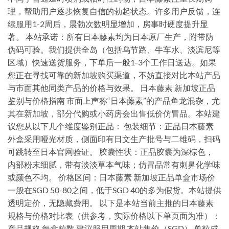
理，帮助用户逐步恢复自信的勃起状态。许多用户反馈，连
续服用1-2周后，晨勃次数明显增加，房事时硬度提升显
著。 本站承诺：所有日本藤素均为日本原厂生产，附带防
伪码可验。我们提供全岛（包括乌节路、牛车水、淡滨尼等
区域）快速送货服务，下单后一般1-3个工作日送达。如果
您正在寻找可靠的新加坡购买渠道，不妨直接对比本站产品
与市面其他同类产品的价格与效果。 日本藤素 新加坡正品
鉴别与价格指南 市面上声称“日本藤素”的产品鱼龙混杂，尤
其在新加坡，部分代购或小药房会出售低价仿冒品。本站建
议您从以下几个维度鉴别正品： 包装细节：正品日本藤素
外盒采用哑光材质，侧面印有日文生产批号与二维码，扫码
可跳转至日本官网验证。 胶囊性状：正品胶囊为深棕色，
内部粉末细腻，带有淡淡草本气味；仿冒品常有刺鼻化学味
或颜色不均。 价格区间：日本藤素 新加坡正品单盒市场价
一般在SGD 50-80之间，低于SGD 40的多为假货。本站提供
透明定价，无隐藏费用。 以下是本站当前主推的日本藤素
规格与价格对比表（供参考，实际价格以下单页面为准）：
产品规格 每盒粒数 建议服用周期 本站售价（SGD） 单粒成