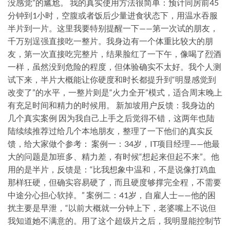
没感觉”的尴尬。 我的真实使用方法很简单：预计同房前45
分钟到1小时，空腹或者饭后少量进食状态下，用温水吞服
半片到一片。这里我要特别提醒一下——第一次试的朋友，
千万别逞强直接吃一整片。我身边有一个体重比较大的朋
友，第一次直接吃完整片，结果脸红了一下午，像喝了烈酒
一样，虽然没到危险的程度，但体验确实不太好。我个人测
试下来，半片大概能让你硬度和时长都提升到“明显感觉到
改变了”的水平，一整片则是“火力全开”模式，适合周末晚上
有充足时间和精力的时候用。 新加坡用户反馈：我身边的
几个真实案例 因为我自己上手之后觉得不错，这两年也陆
陆续续推荐过给几个本地朋友，整理了一下他们的真实反
馈，给大家做个参考： 案例一：34岁，IT项目经理——他最
大的问题是加班多、精力差，有时候“想起来但起不来”。他
用的是半片，反馈是：“比我想象中温和，不是说像打鸡血
那样狂硬，但确实容易硬了，而且硬度够撑完全程，不需要
中途分心担心软掉。” 案例二：41岁，自雇人士——他的困
扰主要是早泄，“以前大概就一分钟上下，老婆嘴上不说但
我知道她不满意的。用了这个超级片之后，我明显能控制节