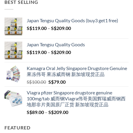
BEST SELLING
Japan Tengsu Quality Goods (buy3 get1 free)
Price
S$
119.00
–
S$
209.00
range:
S$119.00
Japan Tengsu Quality Goods
through
Price
S$
119.00
–
S$
209.00
S$209.00
range:
S$119.00
Kamagra Oral Jelly Singapore Drugstore Genuine
through
果冻伟哥 果冻威而钢 新加坡现货正品
S$209.00
Original
Current
S$
100.00
S$
79.00
price
price
Viagra pfizer Singapore drugstore genuine
was:
is:
100mg/tab 威而钢Viagra伟哥美国辉瑞威而钢西
S$100.00.
S$79.00.
地那非片美国原厂正货 新加坡现货正品
Price
S$
89.00
–
S$
209.00
range:
S$89.00
FEATURED
through