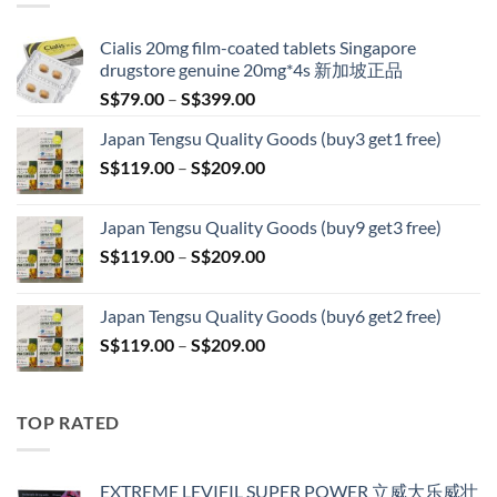
S$209.00
Cialis 20mg film-coated tablets Singapore
drugstore genuine 20mg*4s 新加坡正品
Price
S$
79.00
–
S$
399.00
range:
Japan Tengsu Quality Goods (buy3 get1 free)
S$79.00
Price
S$
119.00
–
S$
209.00
through
range:
S$399.00
S$119.00
Japan Tengsu Quality Goods (buy9 get3 free)
through
Price
S$
119.00
–
S$
209.00
S$209.00
range:
S$119.00
Japan Tengsu Quality Goods (buy6 get2 free)
through
Price
S$
119.00
–
S$
209.00
S$209.00
range:
S$119.00
through
TOP RATED
S$209.00
EXTREME LEVIFIL SUPER POWER 立威大乐威壮