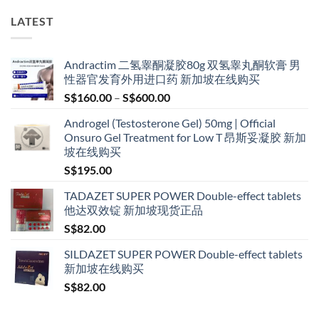
LATEST
Andractim 二氢睾酮凝胶80g 双氢睾丸酮软膏 男
性器官发育外用进口药 新加坡在线购买
Price
S$
160.00
–
S$
600.00
range:
Androgel (Testosterone Gel) 50mg | Official
S$160.00
Onsuro Gel Treatment for Low T 昂斯妥凝胶 新加
through
坡在线购买
S$600.00
S$
195.00
TADAZET SUPER POWER Double-effect tablets
他达双效锭 新加坡现货正品
S$
82.00
SILDAZET SUPER POWER Double-effect tablets
新加坡在线购买
S$
82.00