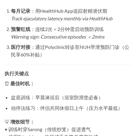
每月记录
​：用HealthHub App追踪射精潜伏期
Track ejaculatory latency monthly via HealthHub
预警红线
​：连续2次＜2分钟需启动预防训练
Warning sign: Consecutive episodes ＜2mins
医疗对接
​：通过Polyclinic转诊至NUH早泄预防门诊（公
民享60%补贴）
执行关键点
⏰ ​
最佳时机：​
盆底训练：早晨淋浴后（浴室防滑垫必备）
动停法练习：伴侣共同休假日上午（压力水平最低）
💡 ​
增效细节：​
• 训练时穿Sarong（传统纱笼）促进透气