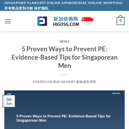
Skip
SINGAPORE'S LARGEST ONLINE APHRODISIAC ONLINE SHOPPING.
所有商品货到付款 保护隐私
to
content
0
NEWS
5 Proven Ways to Prevent PE:
Evidence-Based Tips for Singaporean
Men
POSTED ON
2025-06-04
BY
新加坡买伟哥
04
Jun