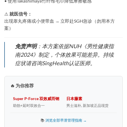
• 使用Takashimaya竹纤维毛巾降低摩擦敏感
⚠️ ​
就医信号：​
出现睾丸疼痛或小便带血 → 立即赴SGH急诊（勿用本方
案）
免责声明
​：本方案依据NUH《男性健康指
南2024》制定，个体效果可能差异。持续
症状请咨询SingHealth认证医师。
🔥 为你推荐
Super P-Force 双效威而钢
日本藤素
助勃+延时双效合一
男士滋补, 新加坡正品现货
📚
浏览全部早泄管理指南 →