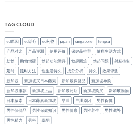
TAG CLOUD
ed原因
ed治疗
ed药物
japan
singapore
tengsu
产品对比
产品评测
使用评价
保健品推荐
健康生活方式
助勃
助勃增硬
勃起功能障碍
勃起困难
勃起问题
射精控制
延时
延时方法
性生活持久
成分分析
持久
效果评测
新加坡
新加坡买日本藤素
新加坡保健品
新加坡导购
新加坡推荐
新加坡正品
新加坡药店
新加坡购买
新加坡购物
日本藤素
日本藤素新加坡
早泄
早泄原因
男性保健
男性保健品
男性保健知识
男性健康
男性养生
男性滋补
男性精力
男科
睾酮