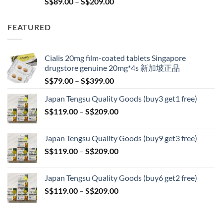
Price
S$
89.00
–
S$
209.00
range:
S$89.00
FEATURED
through
S$209.00
Cialis 20mg film-coated tablets Singapore
drugstore genuine 20mg*4s 新加坡正品
Price
S$
79.00
–
S$
399.00
range:
Japan Tengsu Quality Goods (buy3 get1 free)
S$79.00
Price
S$
119.00
–
S$
209.00
through
range:
S$399.00
S$119.00
Japan Tengsu Quality Goods (buy9 get3 free)
through
Price
S$
119.00
–
S$
209.00
S$209.00
range:
S$119.00
Japan Tengsu Quality Goods (buy6 get2 free)
through
Price
S$
119.00
–
S$
209.00
S$209.00
range:
S$119.00
through