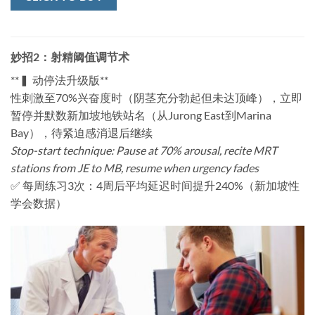
妙招2：射精阈值调节术
​**▍ 动停法升级版**​
性刺激至70%兴奋度时（阴茎充分勃起但未达顶峰），立即
暂停并默数新加坡地铁站名（从Jurong East到Marina
Bay），待紧迫感消退后继续
Stop-start technique: Pause at 70% arousal, recite MRT
stations from JE to MB, resume when urgency fades
✅ 每周练习3次：4周后平均延迟时间提升240%（新加坡性
学会数据）