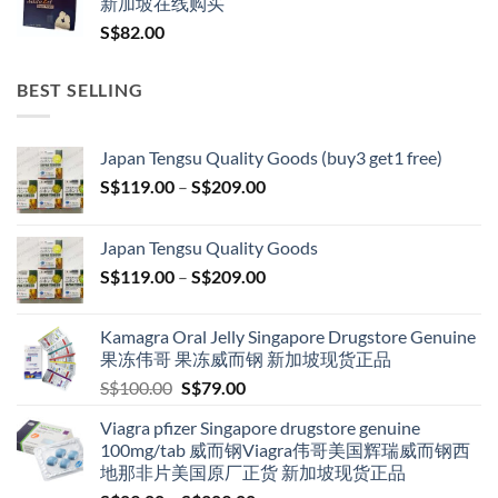
新加坡在线购买
S$
82.00
BEST SELLING
Japan Tengsu Quality Goods (buy3 get1 free)
Price
S$
119.00
–
S$
209.00
range:
S$119.00
Japan Tengsu Quality Goods
through
Price
S$
119.00
–
S$
209.00
S$209.00
range:
S$119.00
Kamagra Oral Jelly Singapore Drugstore Genuine
through
果冻伟哥 果冻威而钢 新加坡现货正品
S$209.00
Original
Current
S$
100.00
S$
79.00
price
price
Viagra pfizer Singapore drugstore genuine
was:
is:
100mg/tab 威而钢Viagra伟哥美国辉瑞威而钢西
S$100.00.
S$79.00.
地那非片美国原厂正货 新加坡现货正品