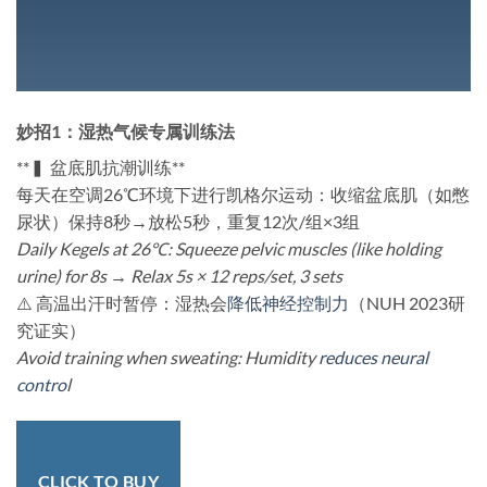
妙招1：湿热气候专属训练法
​**▍ 盆底肌抗潮训练**​
每天在空调26℃环境下进行凯格尔运动：收缩盆底肌（如憋
尿状）保持8秒→放松5秒，重复12次/组×3组
Daily Kegels at 26℃: Squeeze pelvic muscles (like holding
urine) for 8s → Relax 5s × 12 reps/set, 3 sets
⚠️ 高温出汗时暂停：湿热会
降低神经控制力
（NUH 2023研
究证实）
Avoid training when sweating: Humidity
reduces neural
contro
l
CLICK TO BUY