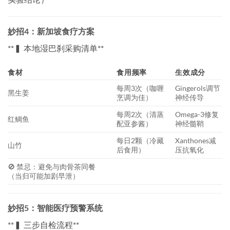
妙招4：新加坡食疗方案
​**▍ 本地湿巴刹采购清单**​
食材
食用频率
生效成分
每周3次（咖喱
Gingerols调节
黑生姜
烹调为佳）
神经传导
每周2次（清蒸
Omega-3修复
红鲷鱼
配亚参酱）
神经髓鞘
每日2颗（冷藏
Xanthones减
山竹
后食用）
压抗氧化
🚫 禁忌：避免与肉骨茶同餐
（当归可能加剧早泄）
妙招5：智能医疗预警系统
​**▍ 三步自检流程**​