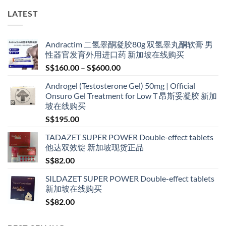
LATEST
Andractim 二氢睾酮凝胶80g 双氢睾丸酮软膏 男
性器官发育外用进口药 新加坡在线购买
Price
S$
160.00
–
S$
600.00
range:
Androgel (Testosterone Gel) 50mg | Official
S$160.00
Onsuro Gel Treatment for Low T 昂斯妥凝胶 新加
through
坡在线购买
S$600.00
S$
195.00
TADAZET SUPER POWER Double-effect tablets
他达双效锭 新加坡现货正品
S$
82.00
SILDAZET SUPER POWER Double-effect tablets
新加坡在线购买
S$
82.00