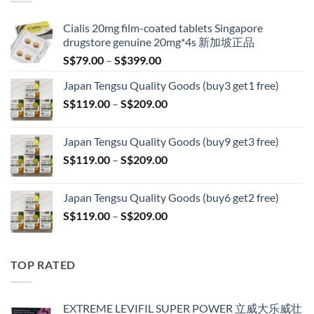
S$209.00
Cialis 20mg film-coated tablets Singapore
drugstore genuine 20mg*4s 新加坡正品
Price
S$
79.00
–
S$
399.00
range:
Japan Tengsu Quality Goods (buy3 get1 free)
S$79.00
Price
S$
119.00
–
S$
209.00
through
range:
S$399.00
S$119.00
Japan Tengsu Quality Goods (buy9 get3 free)
through
Price
S$
119.00
–
S$
209.00
S$209.00
range:
S$119.00
Japan Tengsu Quality Goods (buy6 get2 free)
through
Price
S$
119.00
–
S$
209.00
S$209.00
range:
S$119.00
through
TOP RATED
S$209.00
EXTREME LEVIFIL SUPER POWER 立威大乐威壮