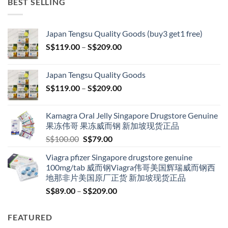
BEST SELLING
Japan Tengsu Quality Goods (buy3 get1 free)
Price
S$
119.00
–
S$
209.00
range:
S$119.00
Japan Tengsu Quality Goods
through
Price
S$
119.00
–
S$
209.00
S$209.00
range:
S$119.00
Kamagra Oral Jelly Singapore Drugstore Genuine
through
果冻伟哥 果冻威而钢 新加坡现货正品
S$209.00
Original
Current
S$
100.00
S$
79.00
price
price
Viagra pfizer Singapore drugstore genuine
was:
is:
100mg/tab 威而钢Viagra伟哥美国辉瑞威而钢西
S$100.00.
S$79.00.
地那非片美国原厂正货 新加坡现货正品
Price
S$
89.00
–
S$
209.00
range:
S$89.00
FEATURED
through