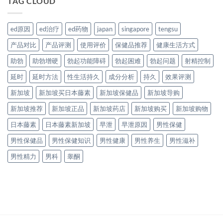
TAG CLOUD
ed原因
ed治疗
ed药物
japan
singapore
tengsu
产品对比
产品评测
使用评价
保健品推荐
健康生活方式
助勃
助勃增硬
勃起功能障碍
勃起困难
勃起问题
射精控制
延时
延时方法
性生活持久
成分分析
持久
效果评测
新加坡
新加坡买日本藤素
新加坡保健品
新加坡导购
新加坡推荐
新加坡正品
新加坡药店
新加坡购买
新加坡购物
日本藤素
日本藤素新加坡
早泄
早泄原因
男性保健
男性保健品
男性保健知识
男性健康
男性养生
男性滋补
男性精力
男科
睾酮