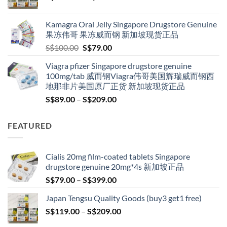
range:
S$119.00
Kamagra Oral Jelly Singapore Drugstore Genuine
through
果冻伟哥 果冻威而钢 新加坡现货正品
S$209.00
Original
Current
S$
100.00
S$
79.00
price
price
Viagra pfizer Singapore drugstore genuine
was:
is:
100mg/tab 威而钢Viagra伟哥美国辉瑞威而钢西
S$100.00.
S$79.00.
地那非片美国原厂正货 新加坡现货正品
Price
S$
89.00
–
S$
209.00
range:
S$89.00
FEATURED
through
S$209.00
Cialis 20mg film-coated tablets Singapore
drugstore genuine 20mg*4s 新加坡正品
Price
S$
79.00
–
S$
399.00
range:
Japan Tengsu Quality Goods (buy3 get1 free)
S$79.00
Price
S$
119.00
–
S$
209.00
through
range:
S$399.00