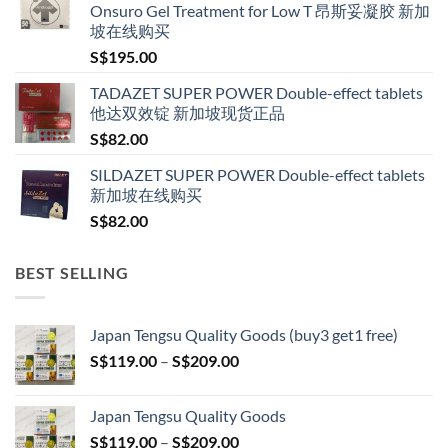
Onsuro Gel Treatment for Low T 昂斯妥凝胶 新加
through
坡在线购买
S$600.00
S$
195.00
TADAZET SUPER POWER Double-effect tablets
他达双效锭 新加坡现货正品
S$
82.00
SILDAZET SUPER POWER Double-effect tablets
新加坡在线购买
S$
82.00
BEST SELLING
Japan Tengsu Quality Goods (buy3 get1 free)
Price
S$
119.00
–
S$
209.00
range:
S$119.00
Japan Tengsu Quality Goods
through
Price
S$
119.00
–
S$
209.00
S$209.00