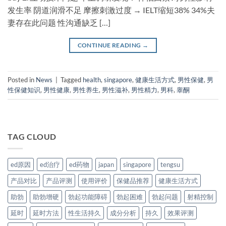
发生率​ 阴道润滑不足 摩擦刺激过度 → IELT缩短38% 34%夫
妻存在此问题 性沟通缺乏 […]
CONTINUE READING
→
Posted in
News
|
Tagged
health
,
singapore
,
健康生活方式
,
男性保健
,
男
性保健知识
,
男性健康
,
男性养生
,
男性滋补
,
男性精力
,
男科
,
睾酮
TAG CLOUD
ed原因
ed治疗
ed药物
japan
singapore
tengsu
产品对比
产品评测
使用评价
保健品推荐
健康生活方式
助勃
助勃增硬
勃起功能障碍
勃起困难
勃起问题
射精控制
延时
延时方法
性生活持久
成分分析
持久
效果评测