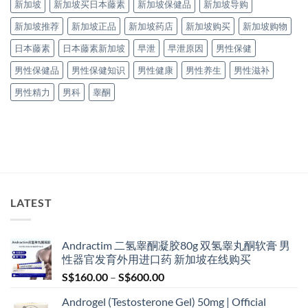
新加坡
新加坡买日本藤素
新加坡保健品
新加坡导购
新加坡推荐
新加坡正品
新加坡药店
新加坡购买
新加坡购物
日本藤素
日本藤素新加坡
早泄
早泄原因
男性保健
男性保健品
男性保健知识
男性健康
男性养生
男性滋补
男性精力
男科
睾酮
LATEST
Andractim 二氢睾酮凝胶80g 双氢睾丸酮软膏 男
性器官发育外用进口药 新加坡在线购买
Price
S$
160.00
–
S$
600.00
range:
Androgel (Testosterone Gel) 50mg | Official
S$160.00