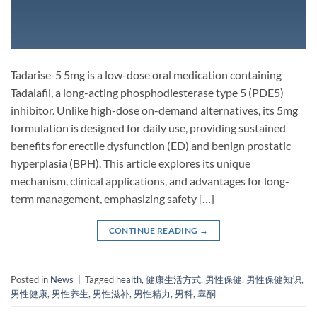
Tadarise-5 5mg is a low-dose oral medication containing
Tadalafil, a long-acting phosphodiesterase type 5 (PDE5)
inhibitor. Unlike high-dose on-demand alternatives, its 5mg
formulation is designed for daily use, providing sustained
benefits for erectile dysfunction (ED) and benign prostatic
hyperplasia (BPH). This article explores its unique
mechanism, clinical applications, and advantages for long-
term management, emphasizing safety […]
CONTINUE READING
→
Posted in
News
|
Tagged
health
,
健康生活方式
,
男性保健
,
男性保健知识
,
男性健康
,
男性养生
,
男性滋补
,
男性精力
,
男科
,
睾酮