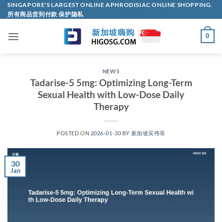
Skip
SINGAPORE'S LARGEST ONLINE APHRODISIAC ONLINE SHOPPING.
所有商品货到付款 保护隐私
to
content
0
NEWS
Tadarise-5 5mg: Optimizing Long-Term
Sexual Health with Low-Dose Daily
Therapy​
POSTED ON
2026-01-30
BY
新加坡买伟哥
30
Jan