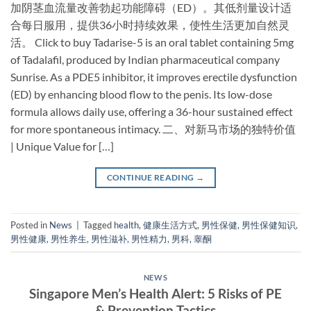
加阴茎血流量改善勃起功能障碍（ED）。其低剂量设计适
合每日服用，提供36小时持续效果，使性生活更加自然灵
活。 Click to buy Tadarise-5 is an oral tablet containing ​5mg
of Tadalafil, produced by Indian pharmaceutical company
Sunrise. As a PDE5 inhibitor, it improves erectile dysfunction
(ED) by enhancing blood flow to the penis. Its low-dose
formula allows daily use, offering a ​36-hour sustained effect​
for more spontaneous intimacy. 二、对新马市场的独特价值
| Unique Value for […]
CONTINUE READING
→
Posted in
News
|
Tagged
health
,
健康生活方式
,
男性保健
,
男性保健知识
,
男性健康
,
男性养生
,
男性滋补
,
男性精力
,
男科
,
睾酮
NEWS
Singapore Men’s Health Alert: 5 Risks of PE
& Prevention Tactics​