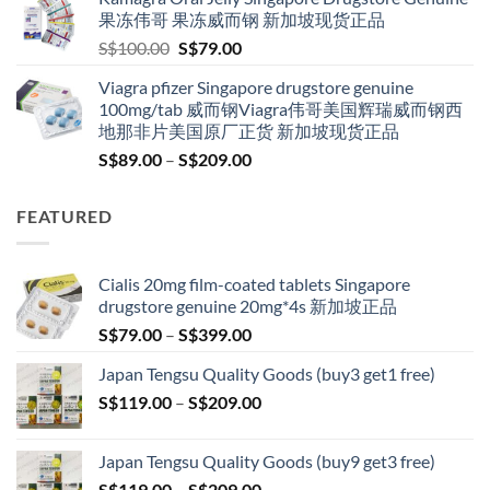
through
果冻伟哥 果冻威而钢 新加坡现货正品
S$209.00
Original
Current
S$
100.00
S$
79.00
price
price
Viagra pfizer Singapore drugstore genuine
was:
is:
100mg/tab 威而钢Viagra伟哥美国辉瑞威而钢西
S$100.00.
S$79.00.
地那非片美国原厂正货 新加坡现货正品
Price
S$
89.00
–
S$
209.00
range:
S$89.00
FEATURED
through
S$209.00
Cialis 20mg film-coated tablets Singapore
drugstore genuine 20mg*4s 新加坡正品
Price
S$
79.00
–
S$
399.00
range:
Japan Tengsu Quality Goods (buy3 get1 free)
S$79.00
Price
S$
119.00
–
S$
209.00
through
range:
S$399.00
S$119.00
Japan Tengsu Quality Goods (buy9 get3 free)
through
Price
S$
119.00
–
S$
209.00