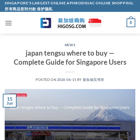
Skip
SINGAPORE'S LARGEST ONLINE APHRODISIAC ONLINE SHOPPING.
所有商品货到付款 保护隐私
to
content
0
NEWS
japan tengsu where to buy —
Complete Guide for Singapore Users
POSTED ON
2026-06-15
BY
新加坡买伟哥
15
Jun