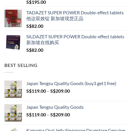
S$
195.00
TADAZET SUPER POWER Double-effect tablets
他达双效锭 新加坡现货正品
S$
82.00
SILDAZET SUPER POWER Double-effect tablets
新加坡在线购买
S$
82.00
BEST SELLING
Japan Tengsu Quality Goods (buy3 get1 free)
Price
S$
119.00
–
S$
209.00
range:
S$119.00
Japan Tengsu Quality Goods
through
Price
S$
119.00
–
S$
209.00
S$209.00
range:
S$119.00
Kamagra Oral Jelly Singapore Drugstore Genuine