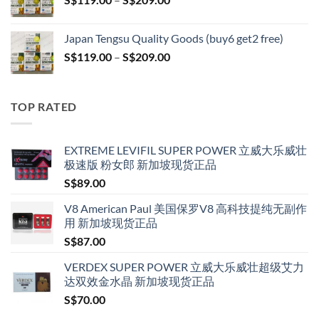
S$209.00
range:
S$119.00
Japan Tengsu Quality Goods (buy6 get2 free)
through
Price
S$
119.00
–
S$
209.00
S$209.00
range:
S$119.00
through
TOP RATED
S$209.00
EXTREME LEVIFIL SUPER POWER 立威大乐威壮
极速版 粉女郎 新加坡现货正品
S$
89.00
V8 American Paul 美国保罗V8 高科技提纯无副作
用 新加坡现货正品
S$
87.00
VERDEX SUPER POWER 立威大乐威壮超级艾力
达双效金水晶 新加坡现货正品
S$
70.00