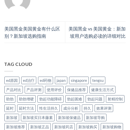
美国黑金美国黄金有什么区
美国黑金 vs 美国黄金：新加
别？新加坡选购指南
坡用户选购必读的详细对比
TAG CLOUD
ed原因
ed治疗
ed药物
japan
singapore
tengsu
产品对比
产品评测
使用评价
保健品推荐
健康生活方式
助勃
助勃增硬
勃起功能障碍
勃起困难
勃起问题
射精控制
延时
延时方法
性生活持久
成分分析
持久
效果评测
新加坡
新加坡买日本藤素
新加坡保健品
新加坡导购
新加坡推荐
新加坡正品
新加坡药店
新加坡购买
新加坡购物