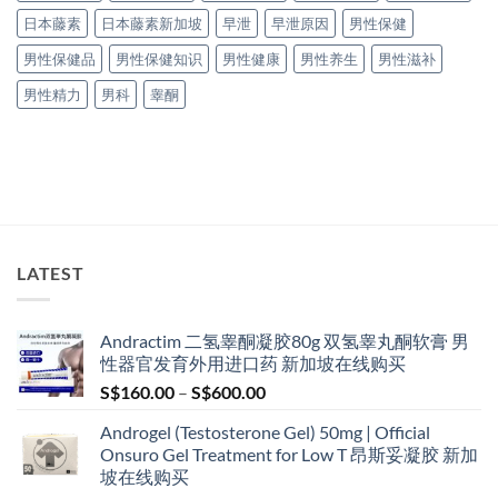
日本藤素
日本藤素新加坡
早泄
早泄原因
男性保健
男性保健品
男性保健知识
男性健康
男性养生
男性滋补
男性精力
男科
睾酮
LATEST
Andractim 二氢睾酮凝胶80g 双氢睾丸酮软膏 男
性器官发育外用进口药 新加坡在线购买
Price
S$
160.00
–
S$
600.00
range:
Androgel (Testosterone Gel) 50mg | Official
S$160.00
Onsuro Gel Treatment for Low T 昂斯妥凝胶 新加
through
坡在线购买
S$600.00