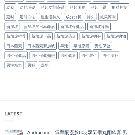
助勃
助勃增硬
勃起功能障碍
勃起困难
勃起问题
射精控制
延时
延时方法
性生活持久
成分分析
持久
效果评测
新加坡
新加坡买日本藤素
新加坡保健品
新加坡导购
新加坡推荐
新加坡正品
新加坡药店
新加坡购买
新加坡购物
日本藤素
日本藤素新加坡
早泄
早泄原因
男性保健
男性保健品
男性保健知识
男性健康
男性养生
男性滋补
男性精力
男科
睾酮
LATEST
Andractim 二氢睾酮凝胶80g 双氢睾丸酮软膏 男