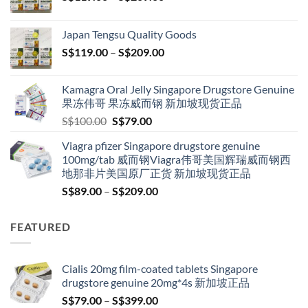
range:
S$119.00
Japan Tengsu Quality Goods
through
Price
S$
119.00
–
S$
209.00
S$209.00
range:
S$119.00
Kamagra Oral Jelly Singapore Drugstore Genuine
through
果冻伟哥 果冻威而钢 新加坡现货正品
S$209.00
Original
Current
S$
100.00
S$
79.00
price
price
Viagra pfizer Singapore drugstore genuine
was:
is:
100mg/tab 威而钢Viagra伟哥美国辉瑞威而钢西
S$100.00.
S$79.00.
地那非片美国原厂正货 新加坡现货正品
Price
S$
89.00
–
S$
209.00
range:
S$89.00
FEATURED
through
S$209.00
Cialis 20mg film-coated tablets Singapore
drugstore genuine 20mg*4s 新加坡正品
Price
S$
79.00
–
S$
399.00