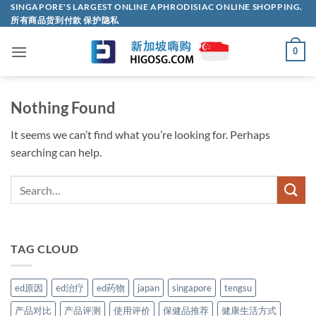
Skip
SINGAPORE'S LARGEST ONLINE APHRODISIAC ONLINE SHOPPING.
所有商品货到付款 保护隐私
to
content
0
Nothing Found
It seems we can’t find what you’re looking for. Perhaps
searching can help.
TAG CLOUD
ed原因
ed治疗
ed药物
japan
singapore
tengsu
产品对比
产品评测
使用评价
保健品推荐
健康生活方式