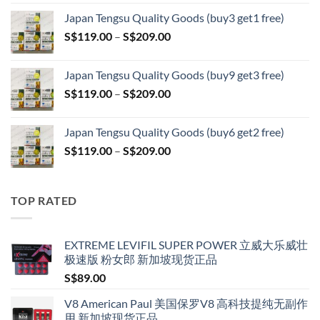
range:
Japan Tengsu Quality Goods (buy3 get1 free)
S$79.00
Price
S$
119.00
–
S$
209.00
through
range:
S$399.00
S$119.00
Japan Tengsu Quality Goods (buy9 get3 free)
through
Price
S$
119.00
–
S$
209.00
S$209.00
range:
S$119.00
Japan Tengsu Quality Goods (buy6 get2 free)
through
Price
S$
119.00
–
S$
209.00
S$209.00
range:
S$119.00
through
TOP RATED
S$209.00
EXTREME LEVIFIL SUPER POWER 立威大乐威壮
极速版 粉女郎 新加坡现货正品
S$
89.00
V8 American Paul 美国保罗V8 高科技提纯无副作
用 新加坡现货正品