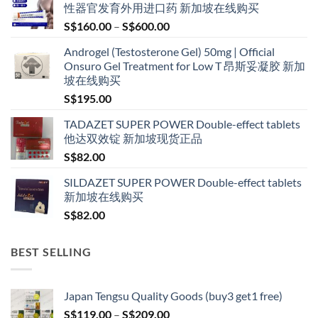
性器官发育外用进口药 新加坡在线购买
Price
S$
160.00
–
S$
600.00
range:
Androgel (Testosterone Gel) 50mg | Official
S$160.00
Onsuro Gel Treatment for Low T 昂斯妥凝胶 新加
through
坡在线购买
S$600.00
S$
195.00
TADAZET SUPER POWER Double-effect tablets
他达双效锭 新加坡现货正品
S$
82.00
SILDAZET SUPER POWER Double-effect tablets
新加坡在线购买
S$
82.00
BEST SELLING
Japan Tengsu Quality Goods (buy3 get1 free)
Price
S$
119.00
–
S$
209.00