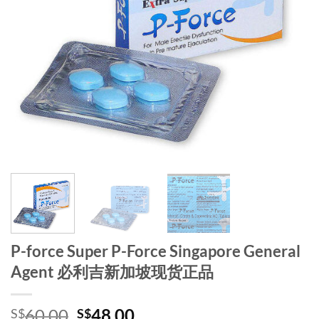
P-force Super P-Force Singapore General
Agent 必利吉新加坡现货正品
Original
Current
60.00
48.00
S$
S$