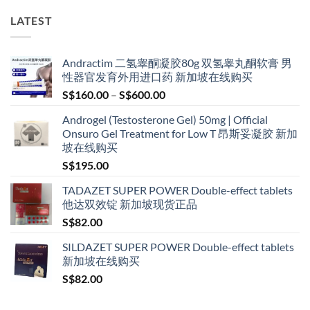
LATEST
Andractim 二氢睾酮凝胶80g 双氢睾丸酮软膏 男
性器官发育外用进口药 新加坡在线购买
Price
S$
160.00
–
S$
600.00
range:
Androgel (Testosterone Gel) 50mg | Official
S$160.00
Onsuro Gel Treatment for Low T 昂斯妥凝胶 新加
through
坡在线购买
S$600.00
S$
195.00
TADAZET SUPER POWER Double-effect tablets
他达双效锭 新加坡现货正品
S$
82.00
SILDAZET SUPER POWER Double-effect tablets
新加坡在线购买
S$
82.00