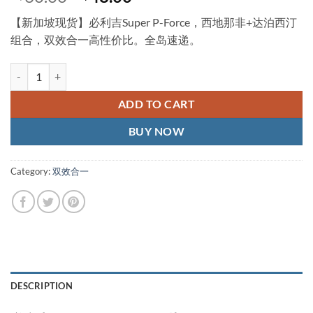
price
price
【新加坡现货】必利吉Super P-Force，西地那非+达泊西汀
was:
is:
组合，双效合一高性价比。全岛速递。
S$60.00.
S$48.00.
P-force Super P-Force Singapore General Agent 必利吉新加坡现货正品
ADD TO CART
BUY NOW
Category:
双效合一
DESCRIPTION