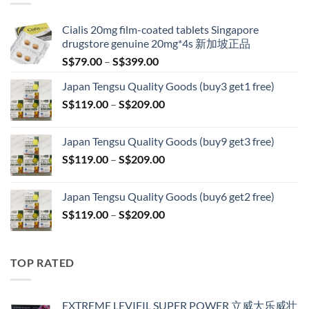
S$209.00
Cialis 20mg film-coated tablets Singapore
drugstore genuine 20mg*4s 新加坡正品
Price
S$
79.00
–
S$
399.00
range:
Japan Tengsu Quality Goods (buy3 get1 free)
S$79.00
Price
S$
119.00
–
S$
209.00
through
range:
S$399.00
S$119.00
Japan Tengsu Quality Goods (buy9 get3 free)
through
Price
S$
119.00
–
S$
209.00
S$209.00
range:
S$119.00
Japan Tengsu Quality Goods (buy6 get2 free)
through
Price
S$
119.00
–
S$
209.00
S$209.00
range:
S$119.00
through
TOP RATED
S$209.00
EXTREME LEVIFIL SUPER POWER 立威大乐威壮