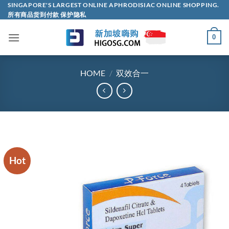
Skip
SINGAPORE'S LARGEST ONLINE APHRODISIAC ONLINE SHOPPING.
所有商品货到付款 保护隐私
to
content
0
HOME
/
双效合一
Hot