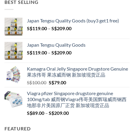
BEST SELLING
Japan Tengsu Quality Goods (buy3 get1 free)
Price
S$
119.00
–
S$
209.00
range:
S$119.00
Japan Tengsu Quality Goods
through
Price
S$
119.00
–
S$
209.00
S$209.00
range:
S$119.00
Kamagra Oral Jelly Singapore Drugstore Genuine
through
果冻伟哥 果冻威而钢 新加坡现货正品
S$209.00
Original
Current
S$
100.00
S$
79.00
price
price
Viagra pfizer Singapore drugstore genuine
was:
is:
100mg/tab 威而钢Viagra伟哥美国辉瑞威而钢西
S$100.00.
S$79.00.
地那非片美国原厂正货 新加坡现货正品
Price
S$
89.00
–
S$
209.00
range:
S$89.00
FEATURED
through