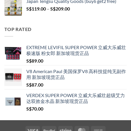
Japan Tengsu Quality Goods (buy6 get2 free)
through
Price
S$
119.00
–
S$
209.00
S$209.00
range:
S$119.00
through
TOP RATED
S$209.00
EXTREME LEVIFIL SUPER POWER 立威大乐威壮
极速版 粉女郎 新加坡现货正品
S$
89.00
V8 American Paul 美国保罗V8 高科技提纯无副作
用 新加坡现货正品
S$
87.00
VERDEX SUPER POWER 立威大乐威壮超级艾力
达双效金水晶 新加坡现货正品
S$
70.00
Visa
PayPal
Stripe
MasterCard
Cash