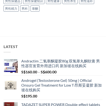
男性保健品
男性保健知识
男性健康
男性养生
男性滋补
男性精力
男科
睾酮
LATEST
Andractim 二氢睾酮凝胶80g 双氢睾丸酮软膏 男
性器官发育外用进口药 新加坡在线购买
Price
S$
160.00
–
S$
600.00
range:
Androgel (Testosterone Gel) 50mg | Official
S$160.00
Onsuro Gel Treatment for Low T 昂斯妥凝胶 新加
through
坡在线购买
S$600.00
S$
195.00
TADAZET SUPER POWER Double-effect tablets