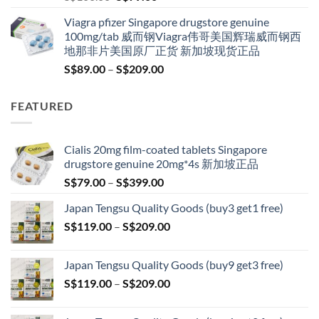
price
price
Viagra pfizer Singapore drugstore genuine
was:
is:
100mg/tab 威而钢Viagra伟哥美国辉瑞威而钢西
S$100.00.
S$79.00.
地那非片美国原厂正货 新加坡现货正品
Price
S$
89.00
–
S$
209.00
range:
S$89.00
FEATURED
through
S$209.00
Cialis 20mg film-coated tablets Singapore
drugstore genuine 20mg*4s 新加坡正品
Price
S$
79.00
–
S$
399.00
range:
Japan Tengsu Quality Goods (buy3 get1 free)
S$79.00
Price
S$
119.00
–
S$
209.00
through
range:
S$399.00
S$119.00
Japan Tengsu Quality Goods (buy9 get3 free)
through
Price
S$
119.00
–
S$
209.00
S$209.00
range:
S$119.00