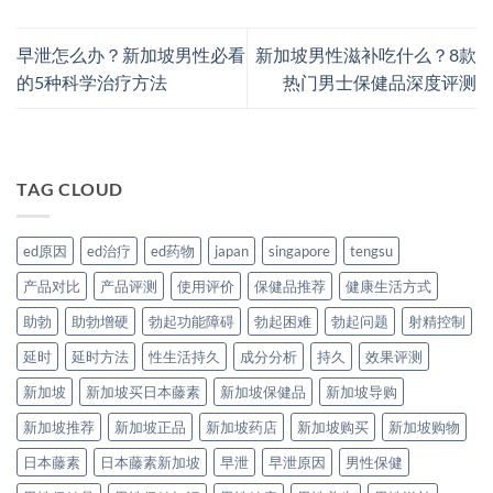
早泄怎么办？新加坡男性必看
新加坡男性滋补吃什么？8款
的5种科学治疗方法
热门男士保健品深度评测
TAG CLOUD
ed原因
ed治疗
ed药物
japan
singapore
tengsu
产品对比
产品评测
使用评价
保健品推荐
健康生活方式
助勃
助勃增硬
勃起功能障碍
勃起困难
勃起问题
射精控制
延时
延时方法
性生活持久
成分分析
持久
效果评测
新加坡
新加坡买日本藤素
新加坡保健品
新加坡导购
新加坡推荐
新加坡正品
新加坡药店
新加坡购买
新加坡购物
日本藤素
日本藤素新加坡
早泄
早泄原因
男性保健