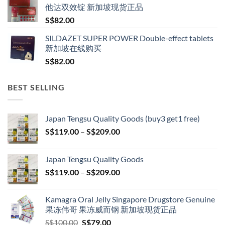
他达双效锭 新加坡现货正品
S$
82.00
SILDAZET SUPER POWER Double-effect tablets
新加坡在线购买
S$
82.00
BEST SELLING
Japan Tengsu Quality Goods (buy3 get1 free)
Price
S$
119.00
–
S$
209.00
range:
S$119.00
Japan Tengsu Quality Goods
through
Price
S$
119.00
–
S$
209.00
S$209.00
range:
S$119.00
Kamagra Oral Jelly Singapore Drugstore Genuine
through
果冻伟哥 果冻威而钢 新加坡现货正品
S$209.00
Original
Current
S$
100.00
S$
79.00