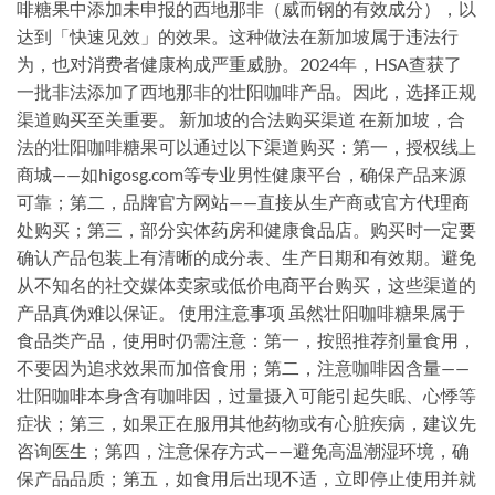
啡糖果中添加未申报的西地那非（威而钢的有效成分），以
达到「快速见效」的效果。这种做法在新加坡属于违法行
为，也对消费者健康构成严重威胁。2024年，HSA查获了
一批非法添加了西地那非的壮阳咖啡产品。因此，选择正规
渠道购买至关重要。 新加坡的合法购买渠道 在新加坡，合
法的壮阳咖啡糖果可以通过以下渠道购买：第一，授权线上
商城——如higosg.com等专业男性健康平台，确保产品来源
可靠；第二，品牌官方网站——直接从生产商或官方代理商
处购买；第三，部分实体药房和健康食品店。购买时一定要
确认产品包装上有清晰的成分表、生产日期和有效期。避免
从不知名的社交媒体卖家或低价电商平台购买，这些渠道的
产品真伪难以保证。 使用注意事项 虽然壮阳咖啡糖果属于
食品类产品，使用时仍需注意：第一，按照推荐剂量食用，
不要因为追求效果而加倍食用；第二，注意咖啡因含量——
壮阳咖啡本身含有咖啡因，过量摄入可能引起失眠、心悸等
症状；第三，如果正在服用其他药物或有心脏疾病，建议先
咨询医生；第四，注意保存方式——避免高温潮湿环境，确
保产品品质；第五，如食用后出现不适，立即停止使用并就