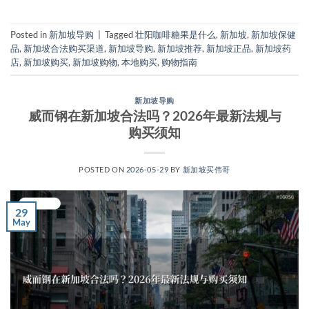
Posted in
新加坡导购
|
Tagged
壮阳咖啡糖果是什么
,
新加坡
,
新加坡保健
品
,
新加坡合法购买渠道
,
新加坡导购
,
新加坡推荐
,
新加坡正品
,
新加坡药
店
,
新加坡购买
,
新加坡购物
,
本地购买
,
购物指南
新加坡导购
威而钢在新加坡合法吗？2026年最新法规与
购买须知
POSTED ON
2026-05-29
BY
新加坡买伟哥
29
May