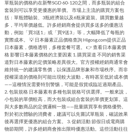
單瓶裝的價格約在新幣SGD 60-120之間，而多瓶裝的組合
套裝則可以享受更優惠的單價。 市場上主流的購買方案包
括：單瓶體驗裝、3瓶經濟裝以及6瓶家庭裝。購買數量越
多，平均單價越低。許多經銷商會提供買多送多的優惠活
動，例如「買3送1」或「買9送3」等，大幅降低了每瓶的
實際成本。 💡 日本藤素正品價格查詢 Higosg.com提供正品
日本藤素，價格透明，多種套餐可選。 👉 查看日本藤素價
格 影響日本藤素價格的主要因素 1. 購買渠道 不同的銷售渠
道對日本藤素的定價策略差異很大。官方授權經銷商通常會
維持統一的建議零售價，以保護品牌形象和市場秩序。而非
授權渠道的價格則可能出現較大波動，有時甚至低於成本價
——這種情況需要特別警惕，可能是假貨或臨近過期產品。
2. 包裝規格 日本藤素有多種包裝規格可供選擇。一般來說，
小包裝的單價較高，而大包裝或組合套裝的單價更划算。這
與大多數商品的定價邏輯一致——批量購買享有價格優勢。
對於初次體驗的消費者，建議可以先嘗試單瓶裝，確認效果
後再選擇更優惠的組合方案。 3. 促銷活動 節假日或電商購
物節期間，許多經銷商會推出限時優惠活動。這些活動往往