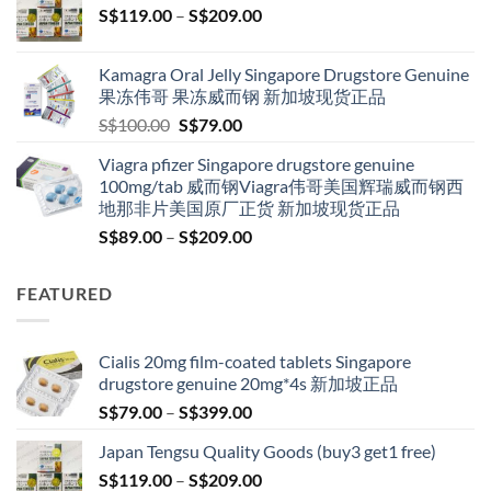
Price
S$
119.00
–
S$
209.00
S$209.00
range:
S$119.00
Kamagra Oral Jelly Singapore Drugstore Genuine
through
果冻伟哥 果冻威而钢 新加坡现货正品
S$209.00
Original
Current
S$
100.00
S$
79.00
price
price
Viagra pfizer Singapore drugstore genuine
was:
is:
100mg/tab 威而钢Viagra伟哥美国辉瑞威而钢西
S$100.00.
S$79.00.
地那非片美国原厂正货 新加坡现货正品
Price
S$
89.00
–
S$
209.00
range:
S$89.00
FEATURED
through
S$209.00
Cialis 20mg film-coated tablets Singapore
drugstore genuine 20mg*4s 新加坡正品
Price
S$
79.00
–
S$
399.00
range:
Japan Tengsu Quality Goods (buy3 get1 free)
S$79.00
Price
S$
119.00
–
S$
209.00
through