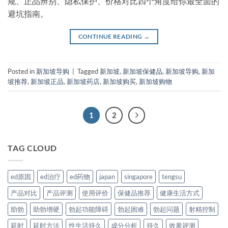
规、正品辨别、隐私保护、价格对比四个角度给你最全面的
避坑指南。
CONTINUE READING
→
Posted in
新加坡导购
|
Tagged
新加坡
,
新加坡保健品
,
新加坡导购
,
新加
坡推荐
,
新加坡正品
,
新加坡药店
,
新加坡购买
,
新加坡购物
1
2
TAG CLOUD
ed原因
ed治疗
ed药物
japan
singapore
tengsu
产品对比
产品评测
使用评价
保健品推荐
健康生活方式
助勃
助勃增硬
勃起功能障碍
勃起困难
勃起问题
射精控制
延时
延时方法
性生活持久
成分分析
持久
效果评测