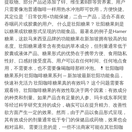
提取物。部分产品还添加了锌、维生素B群等营养素。用户
只需要像泡普通咖啡一样用热水冲泡即可饮用，方便快捷。
其定位是「日常饮用+功能保健」二合一产品，适合不喜欢
吞咽药片或胶囊的用户。 什么是壮阳糖果？ 壮阳糖果则是
以糖果或软糖形式呈现的功能食品。最著名的例子是Hamer
糖果，这款马来西亚品牌的功能糖果在新加坡拥有较高的知
名度。壮阳糖果通常含有类似的草本成分，但剂量通常低于
胶囊或液体产品。糖果形式的优势在于携带方便、食用隐私
性好、口感好接受度高。用户可以在任何时间、任何地点食
用，不需要水，也不需要像喝咖啡那样冲泡。 💊 壮阳咖啡
糖果系列 壮阳咖啡糖果系列 — 新加坡最新壮阳功能食品，
快速补充活力 壮阳咖啡糖果真的有效吗？ 这个问题需要客
观看待。壮阳咖啡糖果的有效性取决于两个因素：有效成分
的种类和剂量。如果产品含有足量的人参、玛卡或东革阿里
等经过科学研究支持的成分，确实可以在提升精力、改善性
欲方面产生一定的效果。然而，由于产品以食品形式呈现，
其有效成分的剂量通常低于专门的保健品或药物，效果也会
相对温和。 需要注意的是，一些不法商家可能在其壮阳咖