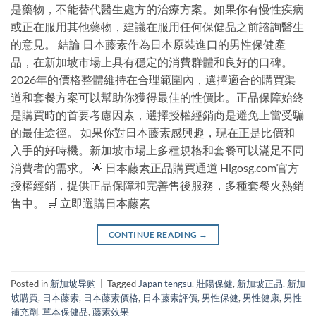
是藥物，不能替代醫生處方的治療方案。如果你有慢性疾病
或正在服用其他藥物，建議在服用任何保健品之前諮詢醫生
的意見。 結論 日本藤素作為日本原裝進口的男性保健產
品，在新加坡市場上具有穩定的消費群體和良好的口碑。
2026年的價格整體維持在合理範圍內，選擇適合的購買渠
道和套餐方案可以幫助你獲得最佳的性價比。正品保障始終
是購買時的首要考慮因素，選擇授權經銷商是避免上當受騙
的最佳途徑。 如果你對日本藤素感興趣，現在正是比價和
入手的好時機。新加坡市場上多種規格和套餐可以滿足不同
消費者的需求。 🌟 日本藤素正品購買通道 Higosg.com官方
授權經銷，提供正品保障和完善售後服務，多種套餐火熱銷
售中。 🛒 立即選購日本藤素
CONTINUE READING
→
Posted in
新加坡导购
|
Tagged
Japan tengsu
,
壯陽保健
,
新加坡正品
,
新加
坡購買
,
日本藤素
,
日本藤素價格
,
日本藤素評價
,
男性保健
,
男性健康
,
男性
補充劑
,
草本保健品
,
藤素效果