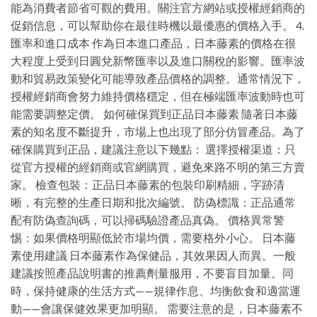
能為消費者節省可觀的費用。關注官方網站或授權經銷商的
促銷信息，可以幫助你在最佳時機以最優惠的價格入手。 4.
匯率和進口成本 作為日本進口產品，日本藤素的價格在很
大程度上受到日圓兌新幣匯率以及進口關稅的影響。匯率波
動和貿易政策變化可能導致產品價格的調整。通常情況下，
授權經銷商會努力維持價格穩定，但在極端匯率波動時也可
能需要調整定價。 如何確保買到正品日本藤素 隨著日本藤
素的知名度不斷提升，市場上也出現了部分仿冒產品。為了
確保購買到正品，建議注意以下幾點： 選擇授權渠道：只
從官方授權的經銷商或官網購買，避免來路不明的第三方賣
家。 檢查包裝：正品日本藤素的包裝印刷精細，字跡清
晰，有完整的生產日期和批次編號。 防偽標識：正品通常
配有防偽查詢碼，可以掃碼驗證產品真偽。 價格異常警
惕：如果價格明顯低於市場均價，需要格外小心。 日本藤
素使用建議 日本藤素作為保健品，其效果因人而異。一般
建議按照產品說明書的推薦劑量服用，不要盲目加量。同
時，保持健康的生活方式——規律作息、均衡飲食和適當運
動——會讓保健效果更加明顯。 需要注意的是，日本藤素不