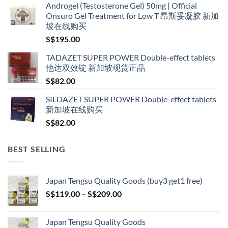
Androgel (Testosterone Gel) 50mg | Official
S$160.00
Onsuro Gel Treatment for Low T 昂斯妥凝胶 新加
through
坡在线购买
S$600.00
S$
195.00
TADAZET SUPER POWER Double-effect tablets
他达双效锭 新加坡现货正品
S$
82.00
SILDAZET SUPER POWER Double-effect tablets
新加坡在线购买
S$
82.00
BEST SELLING
Japan Tengsu Quality Goods (buy3 get1 free)
Price
S$
119.00
–
S$
209.00
range:
S$119.00
Japan Tengsu Quality Goods
through