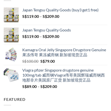
Japan Tengsu Quality Goods (buy3 get1 free)
Price
S$
119.00
–
S$
209.00
range:
S$119.00
Japan Tengsu Quality Goods
through
Price
S$
119.00
–
S$
209.00
S$209.00
range:
S$119.00
Kamagra Oral Jelly Singapore Drugstore Genuine
through
果冻伟哥 果冻威而钢 新加坡现货正品
S$209.00
Original
Current
S$
100.00
S$
79.00
price
price
Viagra pfizer Singapore drugstore genuine
was:
is:
100mg/tab 威而钢Viagra伟哥美国辉瑞威而钢西
S$100.00.
S$79.00.
地那非片美国原厂正货 新加坡现货正品
Price
S$
89.00
–
S$
209.00
range:
S$89.00
FEATURED
through
S$209.00