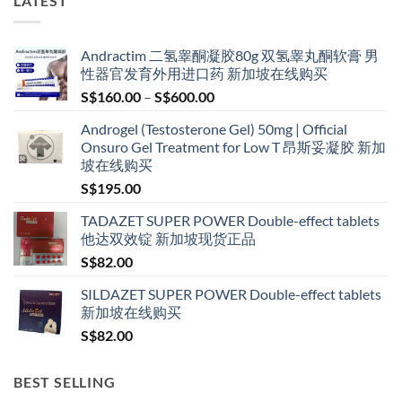
LATEST
Andractim 二氢睾酮凝胶80g 双氢睾丸酮软膏 男
性器官发育外用进口药 新加坡在线购买
Price
S$
160.00
–
S$
600.00
range:
Androgel (Testosterone Gel) 50mg | Official
S$160.00
Onsuro Gel Treatment for Low T 昂斯妥凝胶 新加
through
坡在线购买
S$600.00
S$
195.00
TADAZET SUPER POWER Double-effect tablets
他达双效锭 新加坡现货正品
S$
82.00
SILDAZET SUPER POWER Double-effect tablets
新加坡在线购买
S$
82.00
BEST SELLING