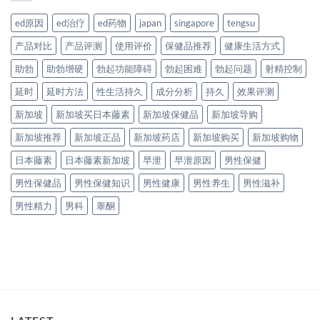
ed原因
ed治疗
ed药物
japan
singapore
tengsu
产品对比
产品评测
使用评价
保健品推荐
健康生活方式
助勃
助勃增硬
勃起功能障碍
勃起困难
勃起问题
射精控制
延时
延时方法
性生活持久
成分分析
持久
效果评测
新加坡
新加坡买日本藤素
新加坡保健品
新加坡导购
新加坡推荐
新加坡正品
新加坡药店
新加坡购买
新加坡购物
日本藤素
日本藤素新加坡
早泄
早泄原因
男性保健
男性保健品
男性保健知识
男性健康
男性养生
男性滋补
男性精力
男科
睾酮