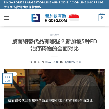
Skip
SINGAPORE'S LARGEST ONLINE APHRODISIAC ONLINE SHOPPING.
所有商品货到付款 保护隐私
to
content
0
ED治疗
威而钢替代品有哪些？新加坡5种ED
治疗药物的全面对比
POSTED ON
2026-06-08
BY
新加坡买伟哥
08
Jun