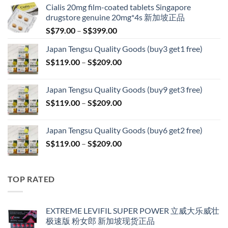
Cialis 20mg film-coated tablets Singapore
drugstore genuine 20mg*4s 新加坡正品
Price
S$
79.00
–
S$
399.00
range:
Japan Tengsu Quality Goods (buy3 get1 free)
S$79.00
Price
S$
119.00
–
S$
209.00
through
range:
S$399.00
S$119.00
Japan Tengsu Quality Goods (buy9 get3 free)
through
Price
S$
119.00
–
S$
209.00
S$209.00
range:
S$119.00
Japan Tengsu Quality Goods (buy6 get2 free)
through
Price
S$
119.00
–
S$
209.00
S$209.00
range:
S$119.00
through
TOP RATED
S$209.00
EXTREME LEVIFIL SUPER POWER 立威大乐威壮
极速版 粉女郎 新加坡现货正品