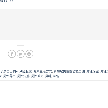
疗产品 →
钟了解自己的ed风险程度
,
健康生活方式
,
新加坡男性性功能自测
,
男性保健
,
男性
康
,
男性养生
,
男性滋补
,
男性精力
,
男科
,
睾酮
.