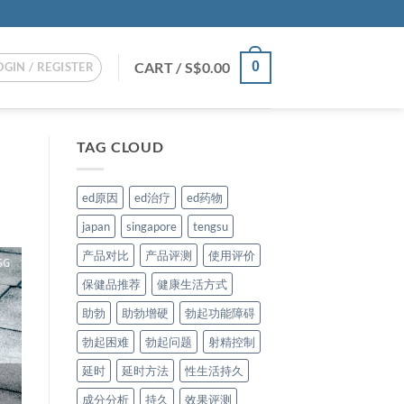
CART /
S$
0.00
0
OGIN / REGISTER
TAG CLOUD
ed原因
ed治疗
ed药物
japan
singapore
tengsu
产品对比
产品评测
使用评价
保健品推荐
健康生活方式
助勃
助勃增硬
勃起功能障碍
勃起困难
勃起问题
射精控制
延时
延时方法
性生活持久
成分分析
持久
效果评测