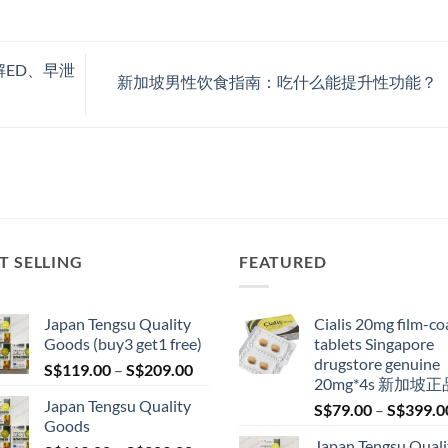
ED、早泄
新加坡男性饮食指南：吃什么能提升性功能？
T SELLING
FEATURED
Japan Tengsu Quality
Cialis 20mg film-co
Goods (buy3 get1 free)
tablets Singapore
drugstore genuine
Price
S$
119.00
–
S$
209.00
20mg*4s 新加坡正
range:
Japan Tengsu Quality
S$
79.00
–
S$
399.0
S$119.00
Goods
through
Japan Tengsu Quali