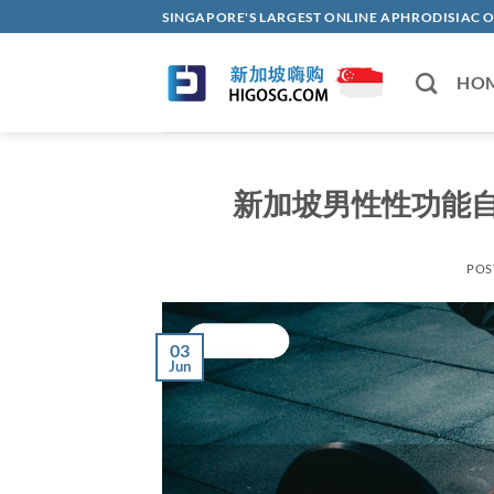
Skip
SINGAPORE'S LARGEST ONLINE APHRODISI
to
content
HO
新加坡男性性功能自
POS
03
Jun