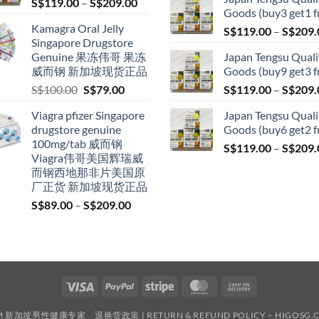
Price
S$
119.00
–
S$
209.00
S$209.00
Goods (buy3 get1 f
range:
Kamagra Oral Jelly
S$
119.00
–
S$
209.
S$119.00
Singapore Drugstore
through
Genuine 果冻伟哥 果冻
Japan Tengsu Quali
S$209.00
威而钢 新加坡现货正品
Goods (buy9 get3 f
Original
Current
S$
100.00
S$
79.00
S$
119.00
–
S$
209.
price
price
Viagra pfizer Singapore
Japan Tengsu Quali
was:
is:
drugstore genuine
Goods (buy6 get2 f
S$100.00.
S$79.00.
100mg/tab 威而钢
S$
119.00
–
S$
209.
Viagra伟哥美国辉瑞威
而钢西地那非片美国原
厂正货 新加坡现货正品
Price
S$
89.00
–
S$
209.00
range:
S$89.00
through
S$209.00
Visa
PayPal
Stripe
MasterCard
Cash
On
.COM 新加坡男性健康专家
退换货政策 | RETURN & REFUND POLICY – HIGOSG.
Delivery