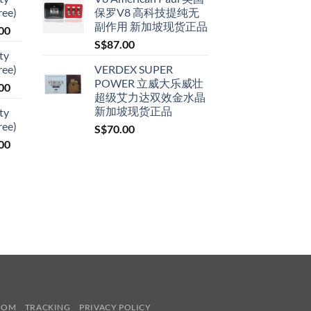
S$79.00
ree)
保罗V8 高科技提纯无
through
副作用 新加坡现货正品
Price
00
S$399.00
range:
S$
87.00
ty
S$119.00
ree)
VERDEX SUPER
through
POWER 立威大乐威壮
Price
00
S$209.00
超级艾力达双效金水晶
range:
新加坡现货正品
ty
S$119.00
ree)
S$
70.00
through
Price
00
S$209.00
range:
S$119.00
through
S$209.00
COM
TRACKING
PRIVACY POLICY