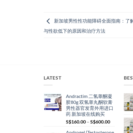
新加坡男性性功能障碍全面指南：了解
与性欲低下的原因和治疗方法
LATEST
BES
Andractim 二氢睾酮凝
胶80g 双氢睾丸酮软膏
男性器官发育外用进口
药 新加坡在线购买
Price
S$
160.00
–
S$
600.00
range:
Androgel (Testosterone