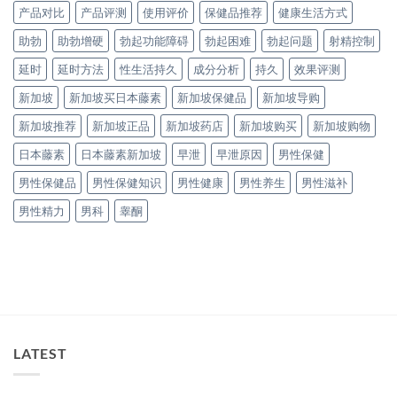
产品对比
产品评测
使用评价
保健品推荐
健康生活方式
助勃
助勃增硬
勃起功能障碍
勃起困难
勃起问题
射精控制
延时
延时方法
性生活持久
成分分析
持久
效果评测
新加坡
新加坡买日本藤素
新加坡保健品
新加坡导购
新加坡推荐
新加坡正品
新加坡药店
新加坡购买
新加坡购物
日本藤素
日本藤素新加坡
早泄
早泄原因
男性保健
男性保健品
男性保健知识
男性健康
男性养生
男性滋补
男性精力
男科
睾酮
LATEST