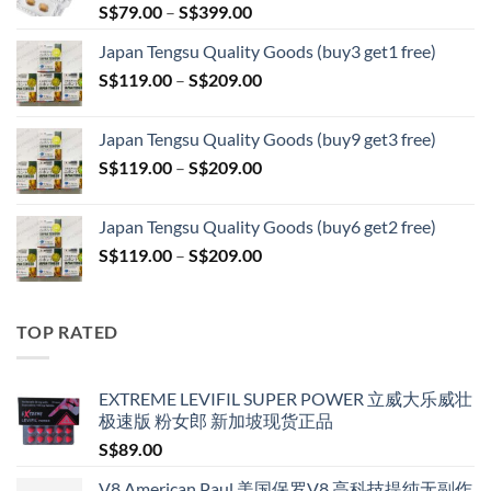
Price
S$
79.00
–
S$
399.00
range:
Japan Tengsu Quality Goods (buy3 get1 free)
S$79.00
Price
S$
119.00
–
S$
209.00
through
range:
S$399.00
S$119.00
Japan Tengsu Quality Goods (buy9 get3 free)
through
Price
S$
119.00
–
S$
209.00
S$209.00
range:
S$119.00
Japan Tengsu Quality Goods (buy6 get2 free)
through
Price
S$
119.00
–
S$
209.00
S$209.00
range:
S$119.00
through
TOP RATED
S$209.00
EXTREME LEVIFIL SUPER POWER 立威大乐威壮
极速版 粉女郎 新加坡现货正品
S$
89.00
V8 American Paul 美国保罗V8 高科技提纯无副作