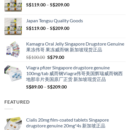
Price
S$
119.00
–
S$
209.00
range:
S$119.00
Japan Tengsu Quality Goods
through
Price
S$
119.00
–
S$
209.00
S$209.00
range:
S$119.00
Kamagra Oral Jelly Singapore Drugstore Genuine
through
果冻伟哥 果冻威而钢 新加坡现货正品
S$209.00
Original
Current
S$
100.00
S$
79.00
price
price
Viagra pfizer Singapore drugstore genuine
was:
is:
100mg/tab 威而钢Viagra伟哥美国辉瑞威而钢西
S$100.00.
S$79.00.
地那非片美国原厂正货 新加坡现货正品
Price
S$
89.00
–
S$
209.00
range:
S$89.00
FEATURED
through
S$209.00
Cialis 20mg film-coated tablets Singapore
drugstore genuine 20mg*4s 新加坡正品