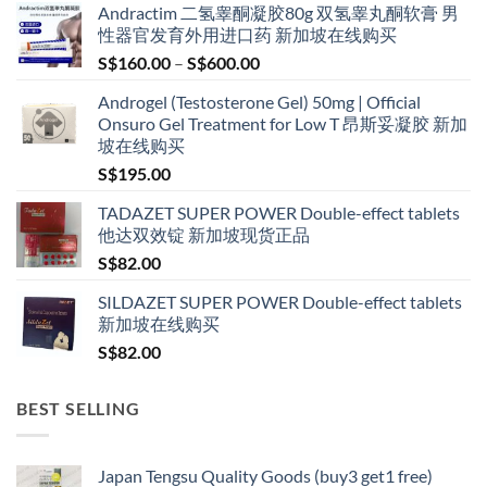
Andractim 二氢睾酮凝胶80g 双氢睾丸酮软膏 男
性器官发育外用进口药 新加坡在线购买
Price
S$
160.00
–
S$
600.00
range:
Androgel (Testosterone Gel) 50mg | Official
S$160.00
Onsuro Gel Treatment for Low T 昂斯妥凝胶 新加
through
坡在线购买
S$600.00
S$
195.00
TADAZET SUPER POWER Double-effect tablets
他达双效锭 新加坡现货正品
S$
82.00
SILDAZET SUPER POWER Double-effect tablets
新加坡在线购买
S$
82.00
BEST SELLING
Japan Tengsu Quality Goods (buy3 get1 free)