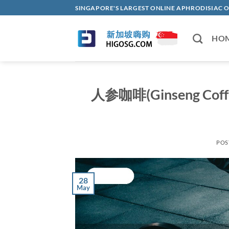
Skip
SINGAPORE'S LARGEST ONLINE APHRODISI
to
content
HO
人参咖啡(Ginseng 
POS
28
May