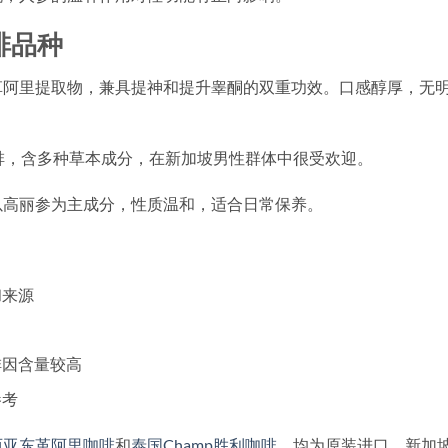
啡品种
革阿里提取物，兼具提神和提升睾酮的双重功效。口感醇厚，无
啡，含多种草本成分，在新加坡男性群体中很受欢迎。
以高丽参为主成分，性质温和，适合日常保养。
和来源
啡因含量较高
参考
西亚东革阿里咖啡
和
泰国Champ胜利咖啡
，均为原装进口，新加