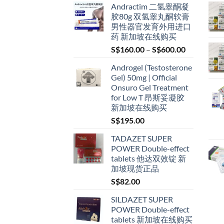
Andractim 二氢睾酮凝
胶80g 双氢睾丸酮软膏
男性器官发育外用进口
药 新加坡在线购买
Price
S$
160.00
–
S$
600.00
range:
Androgel (Testosterone
S$160.00
Gel) 50mg | Official
through
Onsuro Gel Treatment
S$600.00
for Low T 昂斯妥凝胶
新加坡在线购买
S$
195.00
TADAZET SUPER
POWER Double-effect
tablets 他达双效锭 新
加坡现货正品
S$
82.00
SILDAZET SUPER
POWER Double-effect
tablets 新加坡在线购买