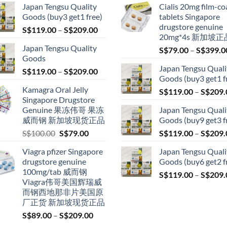
Japan Tengsu Quality
Cialis 20mg film-co
Goods (buy3 get1 free)
tablets Singapore
drugstore genuine
Price
S$
119.00
–
S$
209.00
20mg*4s 新加坡正
range:
Japan Tengsu Quality
S$
79.00
–
S$
399.0
S$119.00
Goods
through
Japan Tengsu Quali
Price
S$
119.00
–
S$
209.00
S$209.00
Goods (buy3 get1 f
range:
Kamagra Oral Jelly
S$
119.00
–
S$
209.
S$119.00
Singapore Drugstore
through
Genuine 果冻伟哥 果冻
Japan Tengsu Quali
S$209.00
威而钢 新加坡现货正品
Goods (buy9 get3 f
Original
Current
S$
100.00
S$
79.00
S$
119.00
–
S$
209.
price
price
Viagra pfizer Singapore
Japan Tengsu Quali
was:
is:
drugstore genuine
Goods (buy6 get2 f
S$100.00.
S$79.00.
100mg/tab 威而钢
S$
119.00
–
S$
209.
Viagra伟哥美国辉瑞威
而钢西地那非片美国原
厂正货 新加坡现货正品
Price
S$
89.00
–
S$
209.00
range: