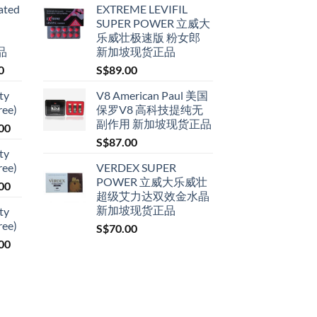
ated
EXTREME LEVIFIL
SUPER POWER 立威大
乐威壮极速版 粉女郎
品
新加坡现货正品
Price
0
S$
89.00
range:
ty
V8 American Paul 美国
S$79.00
ree)
保罗V8 高科技提纯无
through
副作用 新加坡现货正品
Price
00
S$399.00
range:
S$
87.00
ty
S$119.00
ree)
VERDEX SUPER
through
POWER 立威大乐威壮
Price
00
S$209.00
超级艾力达双效金水晶
range:
新加坡现货正品
ty
S$119.00
ree)
S$
70.00
through
Price
00
S$209.00
range:
S$119.00
through
S$209.00