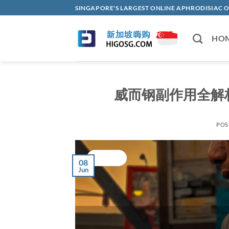
Skip
SINGAPORE'S LARGEST ONLINE APHRODISI
to
content
HO
威而钢副作用全解
POS
08
Jun