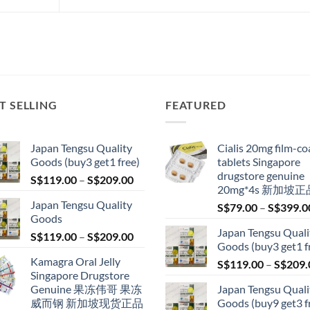
T SELLING
FEATURED
Japan Tengsu Quality
Cialis 20mg film-co
Goods (buy3 get1 free)
tablets Singapore
drugstore genuine
Price
S$
119.00
–
S$
209.00
20mg*4s 新加坡正
range:
Japan Tengsu Quality
S$
79.00
–
S$
399.0
S$119.00
Goods
through
Japan Tengsu Quali
Price
S$
119.00
–
S$
209.00
S$209.00
Goods (buy3 get1 f
range:
Kamagra Oral Jelly
S$
119.00
–
S$
209.
S$119.00
Singapore Drugstore
through
Genuine 果冻伟哥 果冻
Japan Tengsu Quali
S$209.00
威而钢 新加坡现货正品
Goods (buy9 get3 f