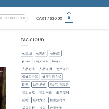
CART /
S$
0.00
0
OGIN / REGISTER
TAG CLOUD
ed原因
ed治疗
ed药物
japan
singapore
tengsu
产品对比
产品评测
使用评价
保健品推荐
健康生活方式
助勃
助勃增硬
勃起功能障碍
勃起困难
勃起问题
射精控制
延时
延时方法
性生活持久
成分分析
持久
效果评测