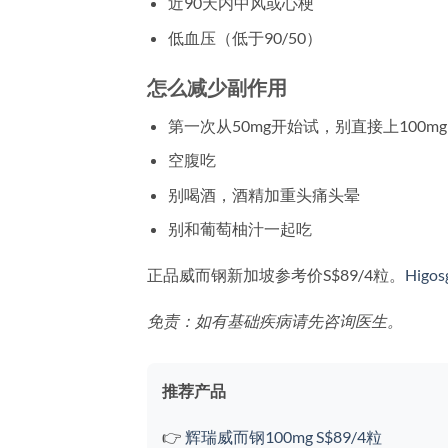
近90天内中风或心梗
低血压（低于90/50）
怎么减少副作用
第一次从50mg开始试，别直接上100mg
空腹吃
别喝酒，酒精加重头痛头晕
别和葡萄柚汁一起吃
正品威而钢新加坡参考价S$89/4粒。
Higos
免责：如有基础疾病请先咨询医生。
推荐产品
👉
辉瑞威而钢100mg S$89/4粒