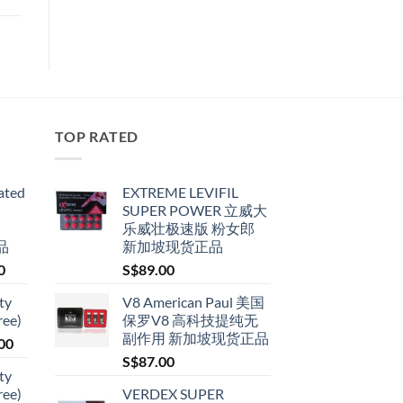
TOP RATED
ated
EXTREME LEVIFIL
SUPER POWER 立威大
乐威壮极速版 粉女郎
品
新加坡现货正品
Price
0
S$
89.00
range:
ty
V8 American Paul 美国
S$79.00
ree)
保罗V8 高科技提纯无
through
副作用 新加坡现货正品
Price
00
S$399.00
range:
S$
87.00
ty
S$119.00
ree)
VERDEX SUPER
through