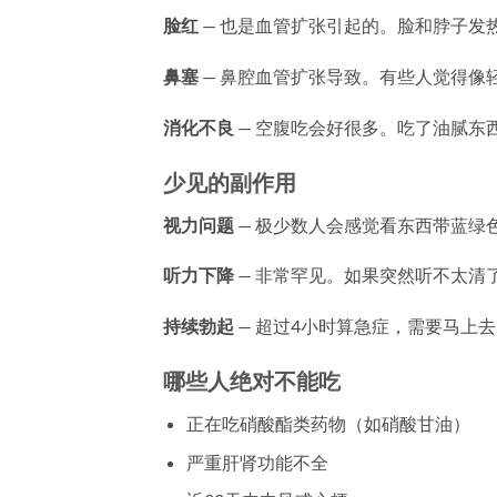
脸红
— 也是血管扩张引起的。脸和脖子发
鼻塞
— 鼻腔血管扩张导致。有些人觉得像
消化不良
— 空腹吃会好很多。吃了油腻东
少见的副作用
视力问题
— 极少数人会感觉看东西带蓝绿
听力下降
— 非常罕见。如果突然听不太清
持续勃起
— 超过4小时算急症，需要马上
哪些人绝对不能吃
正在吃硝酸酯类药物（如硝酸甘油）
严重肝肾功能不全