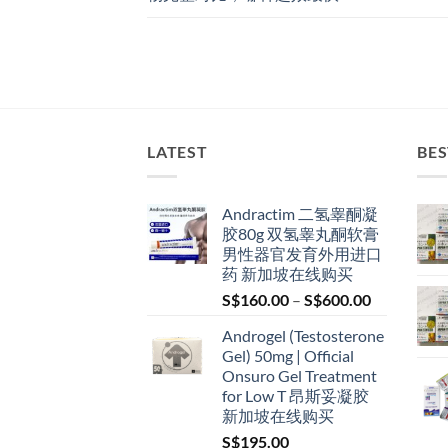
LATEST
BES
Andractim 二氢睾酮凝
胶80g 双氢睾丸酮软膏
男性器官发育外用进口
药 新加坡在线购买
Price
S$
160.00
–
S$
600.00
range:
Androgel (Testosterone
S$160.00
Gel) 50mg | Official
through
Onsuro Gel Treatment
S$600.00
for Low T 昂斯妥凝胶
新加坡在线购买
S$
195.00