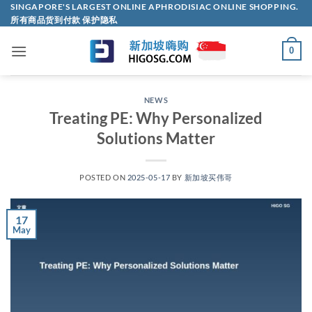
Skip
SINGAPORE'S LARGEST ONLINE APHRODISIAC ONLINE SHOPPING.
所有商品货到付款 保护隐私
to
content
0
NEWS
Treating PE: Why Personalized
Solutions Matter
POSTED ON
2025-05-17
BY
新加坡买伟哥
17
May