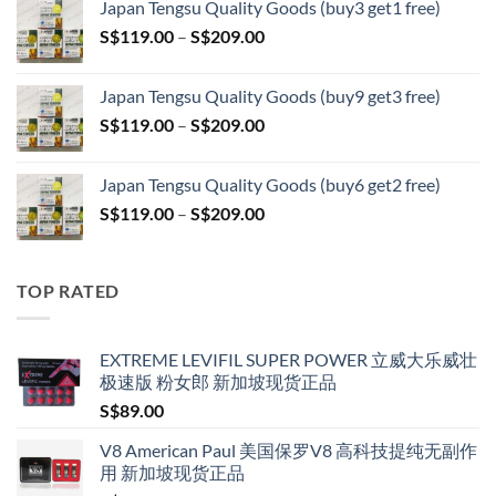
Japan Tengsu Quality Goods (buy3 get1 free)
S$79.00
Price
S$
119.00
–
S$
209.00
through
range:
S$399.00
S$119.00
Japan Tengsu Quality Goods (buy9 get3 free)
through
Price
S$
119.00
–
S$
209.00
S$209.00
range:
S$119.00
Japan Tengsu Quality Goods (buy6 get2 free)
through
Price
S$
119.00
–
S$
209.00
S$209.00
range:
S$119.00
through
TOP RATED
S$209.00
EXTREME LEVIFIL SUPER POWER 立威大乐威壮
极速版 粉女郎 新加坡现货正品
S$
89.00
V8 American Paul 美国保罗V8 高科技提纯无副作
用 新加坡现货正品