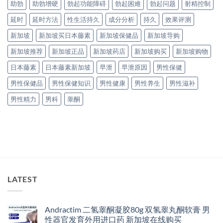
助勃
助勃增硬
勃起功能障碍
勃起困难
勃起问题
射精控制
延时
延时方法
性生活持久
成分分析
持久
效果评测
新加坡
新加坡买日本藤素
新加坡保健品
新加坡导购
新加坡推荐
新加坡正品
新加坡药店
新加坡购买
新加坡购物
日本藤素
日本藤素新加坡
早泄
早泄原因
男性保健
男性保健品
男性保健知识
男性健康
男性养生
男性滋补
男性精力
男科
睾酮
LATEST
Andractim 二氢睾酮凝胶80g 双氢睾丸酮软膏 男
性器官发育外用进口药 新加坡在线购买