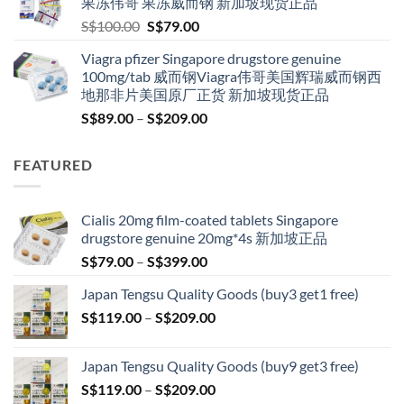
果冻伟哥 果冻威而钢 新加坡现货正品
S$209.00
Original
Current
S$
100.00
S$
79.00
price
price
Viagra pfizer Singapore drugstore genuine
was:
is:
100mg/tab 威而钢Viagra伟哥美国辉瑞威而钢西
S$100.00.
S$79.00.
地那非片美国原厂正货 新加坡现货正品
Price
S$
89.00
–
S$
209.00
range:
S$89.00
FEATURED
through
S$209.00
Cialis 20mg film-coated tablets Singapore
drugstore genuine 20mg*4s 新加坡正品
Price
S$
79.00
–
S$
399.00
range:
Japan Tengsu Quality Goods (buy3 get1 free)
S$79.00
Price
S$
119.00
–
S$
209.00
through
range:
S$399.00
S$119.00
Japan Tengsu Quality Goods (buy9 get3 free)
through
Price
S$
119.00
–
S$
209.00
S$209.00