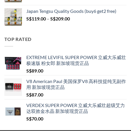
range:
S$119.00
Japan Tengsu Quality Goods (buy6 get2 free)
through
Price
S$
119.00
–
S$
209.00
S$209.00
range:
S$119.00
through
TOP RATED
S$209.00
EXTREME LEVIFIL SUPER POWER 立威大乐威壮
极速版 粉女郎 新加坡现货正品
S$
89.00
V8 American Paul 美国保罗V8 高科技提纯无副作
用 新加坡现货正品
S$
87.00
VERDEX SUPER POWER 立威大乐威壮超级艾力
达双效金水晶 新加坡现货正品
S$
70.00