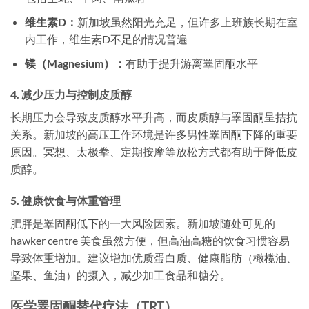
维生素D：
新加坡虽然阳光充足，但许多上班族长期在室
内工作，维生素D不足的情况普遍
镁（Magnesium）：
有助于提升游离睪固酮水平
4. 减少压力与控制皮质醇
长期压力会导致皮质醇水平升高，而皮质醇与睪固酮呈拮抗
关系。新加坡的高压工作环境是许多男性睪固酮下降的重要
原因。冥想、太极拳、定期按摩等放松方式都有助于降低皮
质醇。
5. 健康饮食与体重管理
肥胖是睪固酮低下的一大风险因素。新加坡随处可见的
hawker centre 美食虽然方便，但高油高糖的饮食习惯容易
导致体重增加。建议增加优质蛋白质、健康脂肪（橄榄油、
坚果、鱼油）的摄入，减少加工食品和糖分。
医学睪固酮替代疗法（TRT）