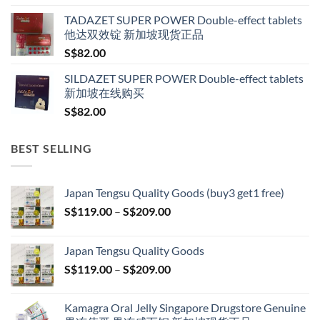
TADAZET SUPER POWER Double-effect tablets
他达双效锭 新加坡现货正品
S$
82.00
SILDAZET SUPER POWER Double-effect tablets
新加坡在线购买
S$
82.00
BEST SELLING
Japan Tengsu Quality Goods (buy3 get1 free)
Price
S$
119.00
–
S$
209.00
range:
S$119.00
Japan Tengsu Quality Goods
through
Price
S$
119.00
–
S$
209.00
S$209.00
range:
S$119.00
Kamagra Oral Jelly Singapore Drugstore Genuine
through