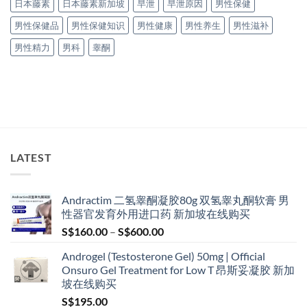
日本藤素
日本藤素新加坡
早泄
早泄原因
男性保健
男性保健品
男性保健知识
男性健康
男性养生
男性滋补
男性精力
男科
睾酮
LATEST
Andractim 二氢睾酮凝胶80g 双氢睾丸酮软膏 男
性器官发育外用进口药 新加坡在线购买
Price
S$
160.00
–
S$
600.00
range:
Androgel (Testosterone Gel) 50mg | Official
S$160.00
Onsuro Gel Treatment for Low T 昂斯妥凝胶 新加
through
坡在线购买
S$600.00
S$
195.00