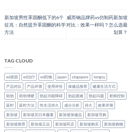
新加坡男性睪固酮低下的6个
威而钢品牌药vs仿制药新加坡
征兆：自然提升睪固酮的科学
对比：效果一样吗？怎么选最
方法
划算？
TAG CLOUD
ed原因
ed治疗
ed药物
japan
singapore
tengsu
产品对比
产品评测
使用评价
保健品推荐
健康生活方式
助勃
助勃增硬
勃起功能障碍
勃起困难
勃起问题
射精控制
延时
延时方法
性生活持久
成分分析
持久
效果评测
新加坡
新加坡买日本藤素
新加坡保健品
新加坡导购
新加坡推荐
新加坡正品
新加坡药店
新加坡购买
新加坡购物