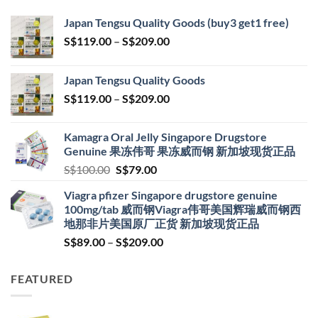
Japan Tengsu Quality Goods (buy3 get1 free)
Price
S$
119.00
–
S$
209.00
range:
S$119.00
Japan Tengsu Quality Goods
through
Price
S$
119.00
–
S$
209.00
S$209.00
range:
S$119.00
Kamagra Oral Jelly Singapore Drugstore
through
Genuine 果冻伟哥 果冻威而钢 新加坡现货正品
S$209.00
Original
Current
S$
100.00
S$
79.00
price
price
Viagra pfizer Singapore drugstore genuine
was:
is:
100mg/tab 威而钢Viagra伟哥美国辉瑞威而钢西
S$100.00.
S$79.00.
地那非片美国原厂正货 新加坡现货正品
Price
S$
89.00
–
S$
209.00
range:
S$89.00
FEATURED
through
S$209.00