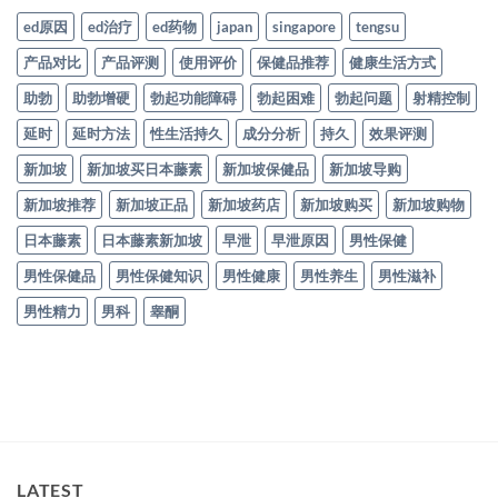
ed原因
ed治疗
ed药物
japan
singapore
tengsu
产品对比
产品评测
使用评价
保健品推荐
健康生活方式
助勃
助勃增硬
勃起功能障碍
勃起困难
勃起问题
射精控制
延时
延时方法
性生活持久
成分分析
持久
效果评测
新加坡
新加坡买日本藤素
新加坡保健品
新加坡导购
新加坡推荐
新加坡正品
新加坡药店
新加坡购买
新加坡购物
日本藤素
日本藤素新加坡
早泄
早泄原因
男性保健
男性保健品
男性保健知识
男性健康
男性养生
男性滋补
男性精力
男科
睾酮
LATEST