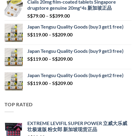
Cialis 20mg film-coated tablets Singapore
drugstore genuine 20mg*4s 新加坡正品
Price
S$
79.00
–
S$
399.00
range:
Japan Tengsu Quality Goods (buy3 get1 free)
S$79.00
Price
S$
119.00
–
S$
209.00
through
range:
S$399.00
S$119.00
Japan Tengsu Quality Goods (buy9 get3 free)
through
Price
S$
119.00
–
S$
209.00
S$209.00
range:
S$119.00
Japan Tengsu Quality Goods (buy6 get2 free)
through
Price
S$
119.00
–
S$
209.00
S$209.00
range:
S$119.00
through
TOP RATED
S$209.00
EXTREME LEVIFIL SUPER POWER 立威大乐威
壮极速版 粉女郎 新加坡现货正品