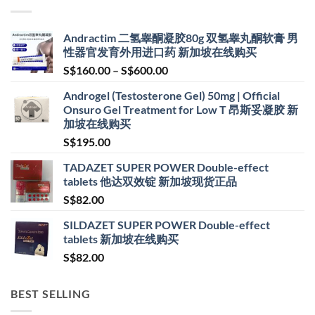
Andractim 二氢睾酮凝胶80g 双氢睾丸酮软膏 男
性器官发育外用进口药 新加坡在线购买
Price
S$
160.00
–
S$
600.00
range:
Androgel (Testosterone Gel) 50mg | Official
S$160.00
Onsuro Gel Treatment for Low T 昂斯妥凝胶 新
through
加坡在线购买
S$600.00
S$
195.00
TADAZET SUPER POWER Double-effect
tablets 他达双效锭 新加坡现货正品
S$
82.00
SILDAZET SUPER POWER Double-effect
tablets 新加坡在线购买
S$
82.00
BEST SELLING