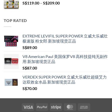
Price
S$
119.00
–
S$
209.00
S$209.00
range:
S$119.00
through
TOP RATED
S$209.00
EXTREME LEVIFIL SUPER POWER 立威大乐威壮
极速版 粉女郎 新加坡现货正品
S$
89.00
V8 American Paul 美国保罗V8 高科技提纯无副作
用 新加坡现货正品
S$
87.00
VERDEX SUPER POWER 立威大乐威壮超级艾力
达双效金水晶 新加坡现货正品
S$
70.00
Visa
PayPal
Stripe
MasterCard
Cash