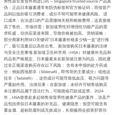
男性器官发育外用进口药 — Singapore trusted source 产品真
伪：正品日本藤素通常有防伪标签和官方验证码，而假冒产
品则以低价吸引消费者，成分不明可能带来健康风险。 进
口成本：合法进口的产品需缴纳关税和检验费用，这直接推
高了售价。 市场供需：新加坡男性对增强性功能产品的需
求旺盛，但供应渠道有限，导致价格被抬高。 营销策略：
部分商家利用SEO关键词“日本藤素价格多少钱一盒”进行推
广，吸引流量后以高价出售。 新加坡购买日本藤素的法律
与安全注意事项 新加坡卫生科学局（HSA）对健康补充品和
药品有严格规定。日本藤素未在新加坡注册为药品，因此通
过非正规渠道购买存在以下风险： 含有未申报的处方药成
分：例如西地那非（Sildenafil，即伟哥的主要成分）或他达
拉非（Tadalafil），这些成分可能导致低血压、视力问题等
严重副作用。 法律后果：在新加坡，未经许可销售或购买
未注册药品属于违法行为，可能面临罚款或监禁。2024
年，HSA曾查处多起销售假冒男性健康产品的案件，涉及产
品包括类似日本藤素的补充品。 健康隐患：假货可能含有
重金属、超标防腐剂或无效成分，长期服用会损害肝肾功