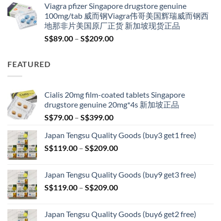
Viagra pfizer Singapore drugstore genuine
was:
is:
100mg/tab 威而钢Viagra伟哥美国辉瑞威而钢西
S$100.00.
S$79.00.
地那非片美国原厂正货 新加坡现货正品
Price
S$
89.00
–
S$
209.00
range:
S$89.00
FEATURED
through
S$209.00
Cialis 20mg film-coated tablets Singapore
drugstore genuine 20mg*4s 新加坡正品
Price
S$
79.00
–
S$
399.00
range:
Japan Tengsu Quality Goods (buy3 get1 free)
S$79.00
Price
S$
119.00
–
S$
209.00
through
range:
S$399.00
S$119.00
Japan Tengsu Quality Goods (buy9 get3 free)
through
Price
S$
119.00
–
S$
209.00
S$209.00
range:
S$119.00
Japan Tengsu Quality Goods (buy6 get2 free)
through