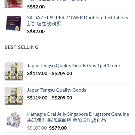
S$
82.00
SILDAZET SUPER POWER Double-effect tablets
新加坡在线购买
S$
82.00
BEST SELLING
Japan Tengsu Quality Goods (buy3 get1 free)
Price
S$
119.00
–
S$
209.00
range:
S$119.00
Japan Tengsu Quality Goods
through
Price
S$
119.00
–
S$
209.00
S$209.00
range:
S$119.00
Kamagra Oral Jelly Singapore Drugstore Genuine
through
果冻伟哥 果冻威而钢 新加坡现货正品
S$209.00
Original
Current
S$
100.00
S$
79.00
price
price