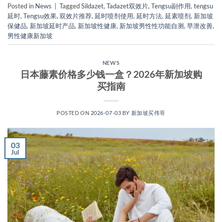
Posted in
News
|
Tagged
Sildazet
,
Tadazet双效片
,
Tengsu副作用
,
tengsu
延时
,
Tengsu效果
,
双效片推荐
,
延时喷剂使用
,
延时方法
,
延素喷剂
,
新加坡
保健品
,
新加坡延时产品
,
新加坡性健康
,
新加坡男性性功能自测
,
早泄改善
,
男性健康新加坡
NEWS
日本藤素价格多少钱一盒？2026年新加坡购
买指南
POSTED ON
2026-07-03
BY
新加坡买伟哥
03
Jul