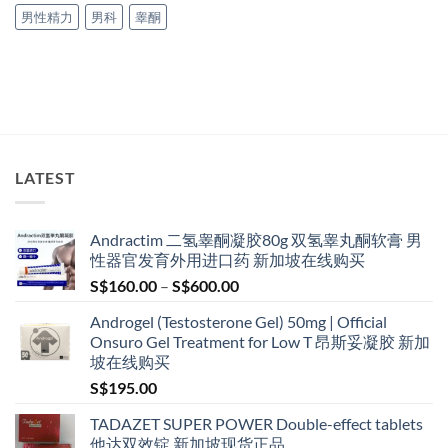
男性精力
男科
睾酮
LATEST
Andractim 二氢睾酮凝胶80g 双氢睾丸酮软膏 男
性器官发育外用进口药 新加坡在线购买
Price
S$
160.00
–
S$
600.00
range:
Androgel (Testosterone Gel) 50mg | Official
S$160.00
Onsuro Gel Treatment for Low T 昂斯妥凝胶 新加
through
坡在线购买
S$600.00
S$
195.00
TADAZET SUPER POWER Double-effect tablets
他达双效锭 新加坡现货正品