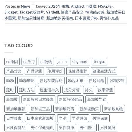
Posted in
News
|
Tagged
2026年价格
,
Andractim凝胶
,
HSA认证
,
Sildazet
,
Tadazet双效片
,
Vardefil
,
健康产品安全
,
性功能改善
,
新加坡买日
本藤素
,
新加坡男性健康
,
新加坡购买指南
,
日本藤素价格
,
男性补充品
TAG CLOUD
ed原因
ed治疗
ed药物
japan
singapore
tengsu
产品对比
产品评测
使用评价
保健品推荐
健康生活方式
助勃
助勃增硬
勃起功能障碍
勃起困难
勃起问题
射精控制
延时
延时方法
性生活持久
成分分析
持久
效果评测
新加坡
新加坡买日本藤素
新加坡保健品
新加坡导购
新加坡推荐
新加坡正品
新加坡药店
新加坡购买
新加坡购物
日本藤素
日本藤素新加坡
早泄
早泄原因
男性保健
男性保健品
男性保健知识
男性健康
男性养生
男性滋补