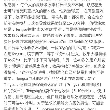
敏感度： 每个人的皮肤吸收率和神经反应不同。敏感型男
士可能感受到更持久的麻木感。 性刺激强度： 在高强度刺
激下，效果可能提前消退。 清洗与否： 部分用户会在性交
前清洗掉喷剂，这会导致效果缩短至15-30分钟。 值得注意
的是，Tengsu并非“永久治愈”早泄，而是提供临时性改善。
效果持续时间结束后，敏感度会逐渐恢复。 新加坡用户的
实际反馈 在本地论坛如HardwareZone或Reddit的SG版块，
用户分享的体验各不相同。一位32岁的用户写道：“我第一
次用Tengsu，喷了两下，等了10分钟才进入。效果大概持续
了45分钟，比平时多了两倍时间。” 另一位40岁的用户则表
示：“我用了后感觉太麻木，效果持续了将近2小时，但完全
没快感。” 这些反馈说明，找到适合自己的剂量和时机至关
重要。 Tengsu与其他延时产品的对比 在新加坡，除了
Tengsu，还有口服药物如达泊西汀（Priligy）和局部喷剂
如“持久王”。Tengsu的优势在于起效快（5-10分钟）、使用
方便，且无需医生处方。但口服药物通常效果更稳定，持续
时间可达4-6小时。对于追求长期解决方案的男性，可能需
要考虑其他选项。 💊 Looking for an effective solution?