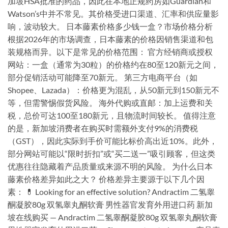
加坡HSA批准的药品，因此在本地正规药房如Guardian和
Watson’s中并不常见。其价格受进口渠道、汇率和供应量影
响，波动较大。 日本藤素价格多少钱一盒？市场价格分析
根据2026年的市场调查，日本藤素的价格因销售渠道和包
装规格而异。以下是常见的价格范围： 官方经销商或授权
网站：一盒（通常为30粒）的价格约在80至120新元之间，
部分促销活动可能降至70新元。 第三方电商平台（如
Shopee、Lazada）：价格更为混乱，从50新元到150新元不
等，但需警惕假货风险。 海外代购或直邮：加上运费和关
税，总价可达100至180新元，且物流时间较长。 值得注意
的是，新加坡消费者在购买时需额外支付9%的消费税
（GST），因此实际到手价可能比标价高出近10%。此外，
部分网站可能以“限时折扣”或“买二送一”吸引顾客，但这类
优惠往往隐藏着产品质量或来源不明的风险。 为什么日本
藤素价格差异如此之大？ 价格差异主要源于以下几个因
素： 💊 Looking for an effective solution? Andractim 二氢睾
酮凝胶80g 双氢睾丸酮软膏 男性器官发育外用进口药 新加
坡在线购买 — Andractim 二氢睾酮凝胶80g 双氢睾丸酮软膏