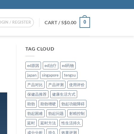
CART /
S$
0.00
0
OGIN / REGISTER
TAG CLOUD
ed原因
ed治疗
ed药物
japan
singapore
tengsu
产品对比
产品评测
使用评价
保健品推荐
健康生活方式
助勃
助勃增硬
勃起功能障碍
勃起困难
勃起问题
射精控制
延时
延时方法
性生活持久
成分分析
持久
效果评测