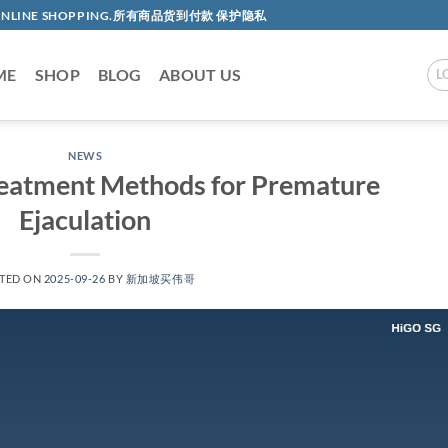
AC ONLINE SHOPPING.所有商品货到付款 保护隐私
ME
SHOP
BLOG
ABOUT US
L
NEWS
eatment Methods for Premature
Ejaculation​
TED ON
2025-09-26
BY
新加坡买伟哥