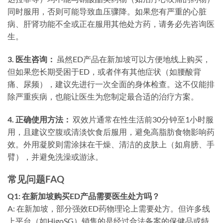
同时服用，否则可能导致血压骤降。如果您有严重的心脏
病、肝肾功能不全或正在服用其他处方药，请务必先咨询医
生。
3. 医生咨询：
虽然ED产品在新加坡可以方便地线上购买，
但如果您长期受困于ED，或者伴有其他症状（如腰酸背
痛、尿频），建议先进行一次全面的身体检查。这不仅能排
除严重疾病，也能让医生为您制定最合适的治疗方案。
4. 正确使用方法：
双效片通常在性生活前30分钟至1小时服
用，且建议空腹或清淡饮食后服用，避免高脂肪食物影响药
效。外用凝胶则需涂抹在干燥、清洁的皮肤上（如肩膀、手
臂），并避免洗澡或游泳。
常见问题FAQ
Q1: 在新加坡购买ED产品需要医生处方吗？
A: 在新加坡，部分强效ED药物理论上需要处方。但许多线
上平台（如HigoSG）销售的是经过合法备案的保健品或特