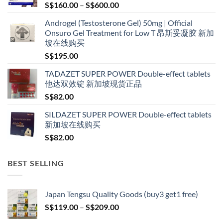
Price
S$
160.00
–
S$
600.00
range:
Androgel (Testosterone Gel) 50mg | Official
S$160.00
Onsuro Gel Treatment for Low T 昂斯妥凝胶 新加
through
坡在线购买
S$600.00
S$
195.00
TADAZET SUPER POWER Double-effect tablets
他达双效锭 新加坡现货正品
S$
82.00
SILDAZET SUPER POWER Double-effect tablets
新加坡在线购买
S$
82.00
BEST SELLING
Japan Tengsu Quality Goods (buy3 get1 free)
Price
S$
119.00
–
S$
209.00
range: