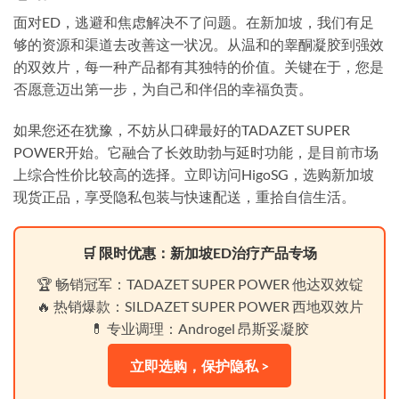
面对ED，逃避和焦虑解决不了问题。在新加坡，我们有足
够的资源和渠道去改善这一状况。从温和的睾酮凝胶到强效
的双效片，每一种产品都有其独特的价值。关键在于，您是
否愿意迈出第一步，为自己和伴侣的幸福负责。
如果您还在犹豫，不妨从口碑最好的TADAZET SUPER
POWER开始。它融合了长效助勃与延时功能，是目前市场
上综合性价比较高的选择。立即访问HigoSG，选购新加坡
现货正品，享受隐私包装与快速配送，重拾自信生活。
🛒 限时优惠：新加坡ED治疗产品专场
🏆 畅销冠军：TADAZET SUPER POWER 他达双效锭
🔥 热销爆款：SILDAZET SUPER POWER 西地双效片
💊 专业调理：Androgel 昂斯妥凝胶
立即选购，保护隐私 >