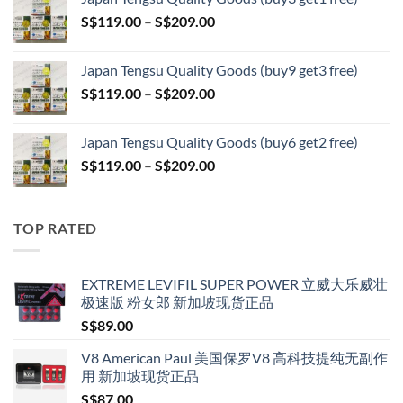
S$79.00
Price
S$
119.00
–
S$
209.00
through
range:
S$399.00
S$119.00
Japan Tengsu Quality Goods (buy9 get3 free)
through
Price
S$
119.00
–
S$
209.00
S$209.00
range:
S$119.00
Japan Tengsu Quality Goods (buy6 get2 free)
through
Price
S$
119.00
–
S$
209.00
S$209.00
range:
S$119.00
through
TOP RATED
S$209.00
EXTREME LEVIFIL SUPER POWER 立威大乐威壮
极速版 粉女郎 新加坡现货正品
S$
89.00
V8 American Paul 美国保罗V8 高科技提纯无副作
用 新加坡现货正品
S$
87.00