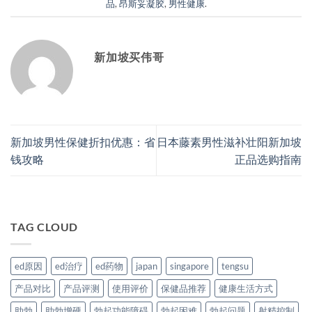
品
,
昂斯妥凝胶
,
男性健康
.
新加坡买伟哥
新加坡男性保健折扣优惠：省
日本藤素男性滋补壮阳新加坡
钱攻略
正品选购指南
TAG CLOUD
ed原因
ed治疗
ed药物
japan
singapore
tengsu
产品对比
产品评测
使用评价
保健品推荐
健康生活方式
助勃
助勃增硬
勃起功能障碍
勃起困难
勃起问题
射精控制