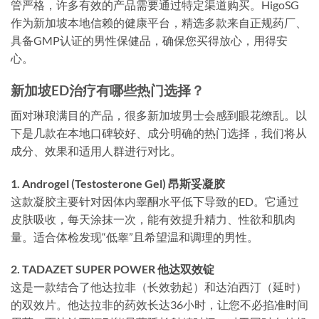
管严格，许多有效的产品需要通过特定渠道购买。HigoSG
作为新加坡本地信赖的健康平台，精选多款来自正规药厂、
具备GMP认证的男性保健品，确保您买得放心，用得安
心。
新加坡ED治疗有哪些热门选择？
面对琳琅满目的产品，很多新加坡男士会感到眼花缭乱。以
下是几款在本地口碑较好、成分明确的热门选择，我们将从
成分、效果和适用人群进行对比。
1. Androgel (Testosterone Gel) 昂斯妥凝胶
这款凝胶主要针对因体内睾酮水平低下导致的ED。它通过
皮肤吸收，每天涂抹一次，能有效提升精力、性欲和肌肉
量。适合体检发现“低睾”且希望温和调理的男性。
2. TADAZET SUPER POWER 他达双效锭
这是一款结合了他达拉非（长效勃起）和达泊西汀（延时）
的双效片。他达拉非的药效长达36小时，让您不必掐准时间