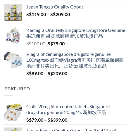
S$119.00
Japan Tengsu Quality Goods
through
Price
S$
119.00
–
S$
209.00
S$209.00
range:
S$119.00
Kamagra Oral Jelly Singapore Drugstore Genuine
through
果冻伟哥 果冻威而钢 新加坡现货正品
S$209.00
Original
Current
S$
100.00
S$
79.00
price
price
Viagra pfizer Singapore drugstore genuine
was:
is:
100mg/tab 威而钢Viagra伟哥美国辉瑞威而钢西
S$100.00.
S$79.00.
地那非片美国原厂正货 新加坡现货正品
Price
S$
89.00
–
S$
209.00
range:
S$89.00
FEATURED
through
S$209.00
Cialis 20mg film-coated tablets Singapore
drugstore genuine 20mg*4s 新加坡正品
Price
S$
79.00
–
S$
399.00
range:
Japan Tengsu Quality Goods (buy3 get1 free)