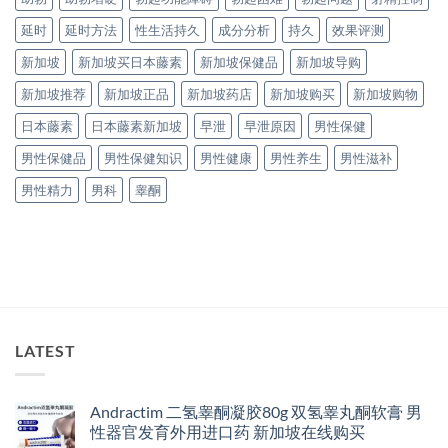
延时
延时方法
性生活持久
成分分析
持久
效果评测
新加坡
新加坡买日本藤素
新加坡保健品
新加坡导购
新加坡推荐
新加坡正品
新加坡药店
新加坡购买
新加坡购物
日本藤素
日本藤素新加坡
早泄
早泄原因
男性保健
男性保健品
男性保健知识
男性健康
男性养生
男性滋补
男性精力
男科
睾酮
LATEST
Andractim 二氢睾酮凝胶80g 双氢睾丸酮软膏 男
性器官发育外用进口药 新加坡在线购买