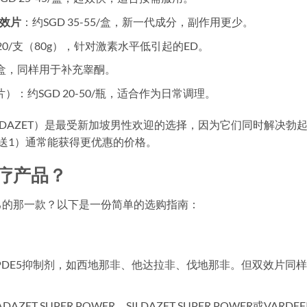
 双效片
：约SGD 35-55/盒，新一代成分，副作用更少。
-120/支（80g），针对激素水平低引起的ED。
00/盒，同样用于补充睾酮。
：约SGD 20-50/瓶，适合作为日常调理。
ILDAZET）是最受新加坡男性欢迎的选择，因为它们同时解决勃
送1）通常能获得更优惠的价格。
疗产品？
己的那一款？以下是一份简单的选购指南：
PDE5抑制剂，如西地那非、他达拉非、伐地那非。但双效片同
T SUPER POWER、SILDAZET SUPER POWER或VARDEF