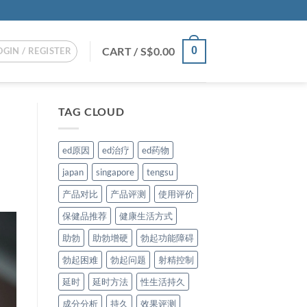
CART /
S$
0.00
0
OGIN / REGISTER
TAG CLOUD
ed原因
ed治疗
ed药物
japan
singapore
tengsu
产品对比
产品评测
使用评价
保健品推荐
健康生活方式
助勃
助勃增硬
勃起功能障碍
勃起困难
勃起问题
射精控制
延时
延时方法
性生活持久
成分分析
持久
效果评测