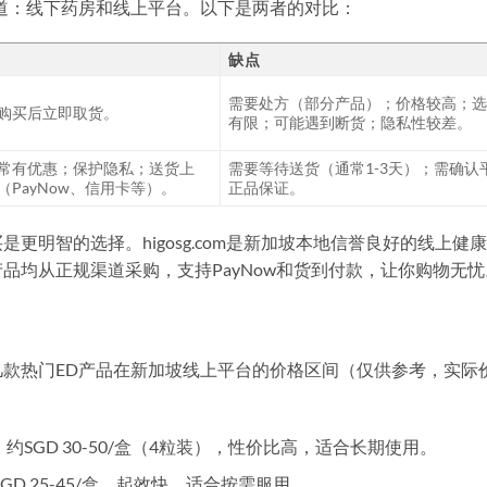
道：线下药房和线上平台。以下是两者的对比：
缺点
需要处方（部分产品）；价格较高；
购买后立即取货。
有限；可能遇到断货；隐私性较差。
常有优惠；保护隐私；送货上
需要等待送货（通常1-3天）；需确认
PayNow、信用卡等）。
正品保证。
更明智的选择。higosg.com是新加坡本地信誉良好的线上健
品均从正规渠道采购，支持PayNow和货到付款，让你购物无忧
款热门ED产品在新加坡线上平台的价格区间（仅供参考，实际
：约SGD 30-50/盒（4粒装），性价比高，适合长期使用。
GD 25-45/盒，起效快，适合按需服用。