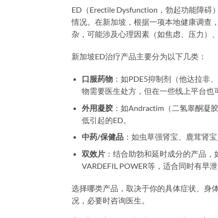
ED（Erectile Dysfunction
情况。在新加坡，根据一项本地健康调查，约
杂，可能涉及心理因素（如焦虑、压力）
新加坡ED治疗产品主要分为以下几类：
口服药物
：如PDE5抑制剂（他达拉
物需要医生处方，但在一些线上平台也
外用凝胶
：如Andractim（二氢睾酮
低引起的ED。
中药/保健品
：如虫草强肾宝、鹿茸肾宝
双效片
：结合助勃和延时成分的产品，如TADAZ
VARDEFIL POWER等，适合同时有
选择哪类产品，取决于你的具体症状、身
况，必要时咨询医生。