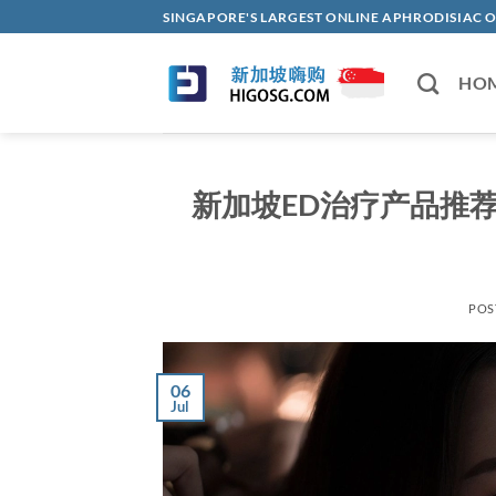
Skip
SINGAPORE'S LARGEST ONLINE APHRODISI
to
content
HO
新加坡ED治疗产品推荐
POS
06
Jul