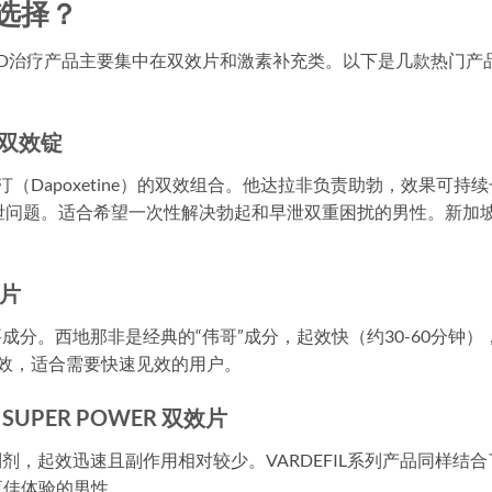
选择？
D治疗产品主要集中在双效片和激素补充类。以下是几款热门产
他达双效锭
泊西汀（Dapoxetine）的双效组合。他达拉非负责助勃，效果可持续
泄问题。适合希望一次性解决勃起和早泄双重困扰的男性。新加
效片
为主要成分。西地那非是经典的“伟哥”成分，起效快（约30-60分钟）
效，适合需要快速见效的用户。
IL SUPER POWER 双效片
E5抑制剂，起效迅速且副作用相对较少。VARDEFIL系列产品同样结合
更佳体验的男性。