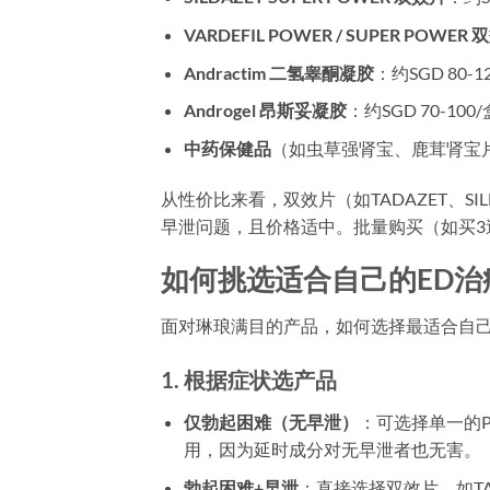
VARDEFIL POWER / SUPER POWER
Andractim 二氢睾酮凝胶
：约SGD 80
Androgel 昂斯妥凝胶
：约SGD 70-1
中药保健品
（如虫草强肾宝、鹿茸肾宝片）
从性价比来看，双效片（如TADAZET、S
早泄问题，且价格适中。批量购买（如买3
如何挑选适合自己的ED治
面对琳琅满目的产品，如何选择最适合自
1. 根据症状选产品
仅勃起困难（无早泄）
：可选择单一的
用，因为延时成分对无早泄者也无害。
勃起困难+早泄
：直接选择双效片，如TADAZE