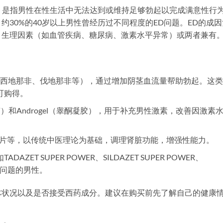
，勃起功能障碍）是指男性在性生活中无法达到或维持足够勃起以完成满意性行
30%的40岁以上男性曾经历过不同程度的ED问题。ED的成因
、生理因素（如血管疾病、糖尿病、激素水平异常）或两者兼有
非、西地那非、伐地那非等），通过增加阴茎血流量帮助勃起。这
可购得。
凝胶）和Androgel（睾酮凝胶），用于补充男性激素，改善因激素
片等，以传统中医理论为基础，调理肾脏功能，增强性能力。
ET SUPER POWER、SILDAZET SUPER POWER、
早泄问题的男性。
体状况以及是否接受西药成分。建议在购买前先了解自己的健康