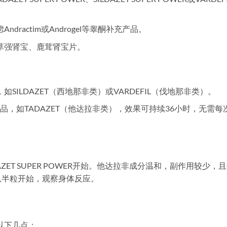
Andractim或Androgel等睾酮补充产品。
草强肾宝、鹿茸肾宝片。
SILDAZET（西地那非类）或VARDEFIL（伐地那非类）。
品，如TADAZET（他达拉非类），效果可持续36小时，无需每
ET SUPER POWER开始。他达拉非成分温和，副作用较少，
从半粒开始，观察身体反应。
以下几点：