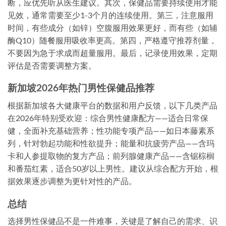
断，应优先听从医生建议。其次，保健品需要持续使用才能
见效，通常需要至少1-3个月的连续使用。第三，注意服用
时间，有些成分（如锌）空腹服用效果更好，而有些（如辅
酶Q10）随餐服用吸收率更高。第四，严格遵守推荐剂量，
不要因为急于求成而超量服用。最后，记录使用效果，定期
评估是否需要调整方案。
新加坡2026年热门男性保健品推荐
根据新加坡各大健康平台的数据和用户反馈，以下几类产品
在2026年特别受欢迎：综合男性健康配方——适合日常保
健，全面补充基础营养；性功能专项产品——如日本藤素系
列，针对勃起功能和性欲提升；能量和抗疲劳产品——含玛
卡和人参提取物的复方产品；前列腺健康产品——含锯棕榈
和番茄红素，适合50岁以上男性。建议从综合配方开始，根
据效果逐步调整为更针对性的产品。
总结
选择男性保健品不是一件难事，关键是了解自己的需求、识