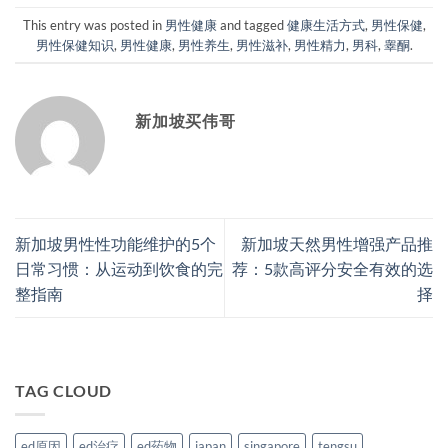
This entry was posted in
男性健康
and tagged
健康生活方式
,
男性保健
,
男性保健知识
,
男性健康
,
男性养生
,
男性滋补
,
男性精力
,
男科
,
睾酮
.
新加坡买伟哥
新加坡男性性功能维护的5个
新加坡天然男性增强产品推
日常习惯：从运动到饮食的完
荐：5款高评分安全有效的选
整指南
择
TAG CLOUD
ed原因
ed治疗
ed药物
japan
singapore
tengsu