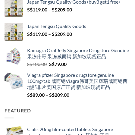
Japan Tengsu Quality Goods (buy3 get1 free)
Price
S$
119.00
–
S$
209.00
range:
S$119.00
Japan Tengsu Quality Goods
through
Price
S$
119.00
–
S$
209.00
S$209.00
range:
S$119.00
Kamagra Oral Jelly Singapore Drugstore Genuine
through
果冻伟哥 果冻威而钢 新加坡现货正品
S$209.00
Original
Current
S$
100.00
S$
79.00
price
price
Viagra pfizer Singapore drugstore genuine
was:
is:
100mg/tab 威而钢Viagra伟哥美国辉瑞威而钢西
S$100.00.
S$79.00.
地那非片美国原厂正货 新加坡现货正品
Price
S$
89.00
–
S$
209.00
range:
S$89.00
FEATURED
through
S$209.00
Cialis 20mg film-coated tablets Singapore