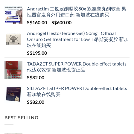
Andractim 二氢睾酮凝胶80g 双氢睾丸酮软膏 男
性器官发育外用进口药 新加坡在线购买
Price
S$
160.00
–
S$
600.00
range:
Androgel (Testosterone Gel) 50mg | Official
S$160.00
Onsuro Gel Treatment for Low T 昂斯妥凝胶 新加
through
坡在线购买
S$600.00
S$
195.00
TADAZET SUPER POWER Double-effect tablets
他达双效锭 新加坡现货正品
S$
82.00
SILDAZET SUPER POWER Double-effect tablets
新加坡在线购买
S$
82.00
BEST SELLING