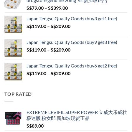
drugstore genuine 20mg*4s 新加坡正品
Price
S$
79.00
–
S$
399.00
range:
Japan Tengsu Quality Goods (buy3 get1 free)
S$79.00
Price
S$
119.00
–
S$
209.00
through
range:
S$399.00
S$119.00
Japan Tengsu Quality Goods (buy9 get3 free)
through
Price
S$
119.00
–
S$
209.00
S$209.00
range:
S$119.00
Japan Tengsu Quality Goods (buy6 get2 free)
through
Price
S$
119.00
–
S$
209.00
S$209.00
range:
S$119.00
through
TOP RATED
S$209.00
EXTREME LEVIFIL SUPER POWER 立威大乐威壮
极速版 粉女郎 新加坡现货正品
S$
89.00