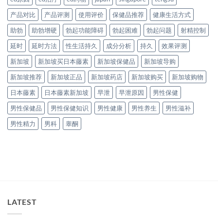
产品对比
产品评测
使用评价
保健品推荐
健康生活方式
助勃
助勃增硬
勃起功能障碍
勃起困难
勃起问题
射精控制
延时
延时方法
性生活持久
成分分析
持久
效果评测
新加坡
新加坡买日本藤素
新加坡保健品
新加坡导购
新加坡推荐
新加坡正品
新加坡药店
新加坡购买
新加坡购物
日本藤素
日本藤素新加坡
早泄
早泄原因
男性保健
男性保健品
男性保健知识
男性健康
男性养生
男性滋补
男性精力
男科
睾酮
LATEST