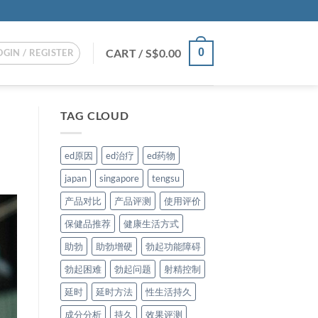
CART /
S$
0.00
0
OGIN / REGISTER
TAG CLOUD
ed原因
ed治疗
ed药物
japan
singapore
tengsu
产品对比
产品评测
使用评价
保健品推荐
健康生活方式
助勃
助勃增硬
勃起功能障碍
勃起困难
勃起问题
射精控制
延时
延时方法
性生活持久
成分分析
持久
效果评测