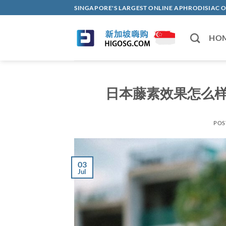
Skip
SINGAPORE'S LARGEST ONLINE APHRODISI
to
content
HO
日本藤素效果怎么
POS
03
Jul