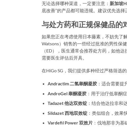
无论选择哪种渠道，一定要注意：
新加坡H
底改善”的产品都可能违规。建议优先选择
与处方药和正规保健品的
如果您正在考虑使用日本藤素，不妨先了解其
Watsons）销售的一些经过批准的男性
（ED），医生通常会推荐处方药，如他达拉非（T
需要医生评估后开具。
在HiGo SG，我们提供多种经过严格筛
Andractim 二氢睾酮凝胶
：适合需要提
AndroGel 睾酮凝胶
：用于治疗低睾酮
Tadazet 他达双效锭
：结合他达拉非和
Sildazet 西地双效锭
：类似组合，效果
Vardefil Power 双效片
：伐地那非为基