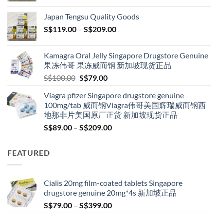
S$119.00
Japan Tengsu Quality Goods
through
Price
S$
119.00
–
S$
209.00
S$209.00
range:
S$119.00
Kamagra Oral Jelly Singapore Drugstore Genuine
through
果冻伟哥 果冻威而钢 新加坡现货正品
S$209.00
Original
Current
S$
100.00
S$
79.00
price
price
Viagra pfizer Singapore drugstore genuine
was:
is:
100mg/tab 威而钢Viagra伟哥美国辉瑞威而钢西
S$100.00.
S$79.00.
地那非片美国原厂正货 新加坡现货正品
Price
S$
89.00
–
S$
209.00
range:
S$89.00
FEATURED
through
S$209.00
Cialis 20mg film-coated tablets Singapore
drugstore genuine 20mg*4s 新加坡正品
Price
S$
79.00
–
S$
399.00
range: