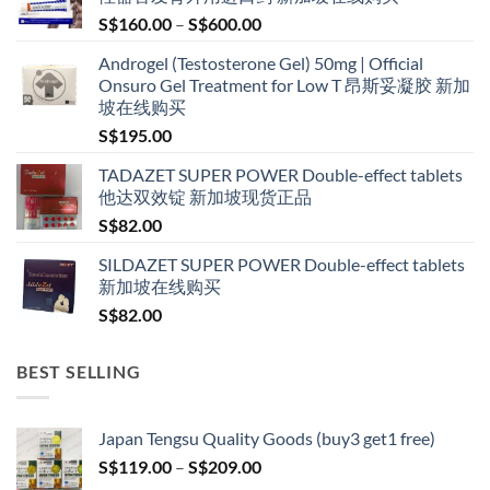
Price
S$
160.00
–
S$
600.00
range:
Androgel (Testosterone Gel) 50mg | Official
S$160.00
Onsuro Gel Treatment for Low T 昂斯妥凝胶 新加
through
坡在线购买
S$600.00
S$
195.00
TADAZET SUPER POWER Double-effect tablets
他达双效锭 新加坡现货正品
S$
82.00
SILDAZET SUPER POWER Double-effect tablets
新加坡在线购买
S$
82.00
BEST SELLING
Japan Tengsu Quality Goods (buy3 get1 free)
Price
S$
119.00
–
S$
209.00
range: