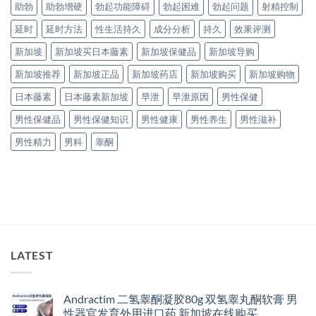
助勃
助勃增硬
勃起功能障碍
勃起困难
勃起问题
射精控制
延时
延时方法
性生活持久
成分分析
持久
效果评测
新加坡
新加坡买日本藤素
新加坡保健品
新加坡导购
新加坡推荐
新加坡正品
新加坡药店
新加坡购买
新加坡购物
日本藤素
日本藤素新加坡
早泄
早泄原因
男性保健
男性保健品
男性保健知识
男性健康
男性养生
男性滋补
男性精力
男科
睾酮
LATEST
Andractim 二氢睾酮凝胶80g 双氢睾丸酮软膏 男
性器官发育外用进口药 新加坡在线购买