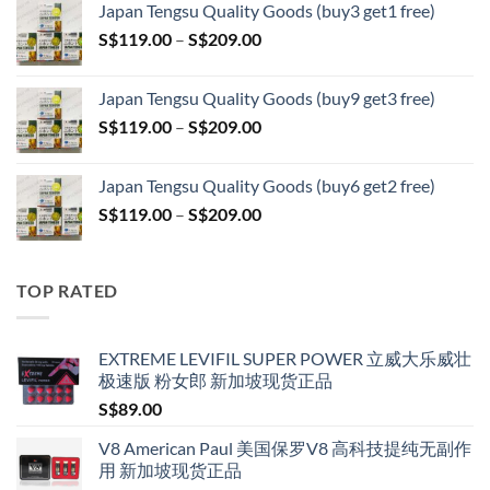
Japan Tengsu Quality Goods (buy3 get1 free)
S$79.00
Price
S$
119.00
–
S$
209.00
through
range:
S$399.00
S$119.00
Japan Tengsu Quality Goods (buy9 get3 free)
through
Price
S$
119.00
–
S$
209.00
S$209.00
range:
S$119.00
Japan Tengsu Quality Goods (buy6 get2 free)
through
Price
S$
119.00
–
S$
209.00
S$209.00
range:
S$119.00
through
TOP RATED
S$209.00
EXTREME LEVIFIL SUPER POWER 立威大乐威壮
极速版 粉女郎 新加坡现货正品
S$
89.00
V8 American Paul 美国保罗V8 高科技提纯无副作
用 新加坡现货正品