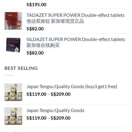
S$
195.00
TADAZET SUPER POWER Double-effect tablets
他达双效锭 新加坡现货正品
S$
82.00
SILDAZET SUPER POWER Double-effect tablets
新加坡在线购买
S$
82.00
BEST SELLING
Japan Tengsu Quality Goods (buy3 get1 free)
Price
S$
119.00
–
S$
209.00
range:
S$119.00
Japan Tengsu Quality Goods
through
Price
S$
119.00
–
S$
209.00
S$209.00
range:
S$119.00