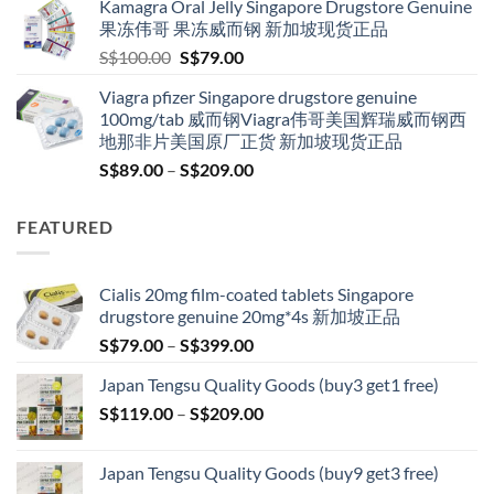
Kamagra Oral Jelly Singapore Drugstore Genuine
through
果冻伟哥 果冻威而钢 新加坡现货正品
S$209.00
Original
Current
S$
100.00
S$
79.00
price
price
Viagra pfizer Singapore drugstore genuine
was:
is:
100mg/tab 威而钢Viagra伟哥美国辉瑞威而钢西
S$100.00.
S$79.00.
地那非片美国原厂正货 新加坡现货正品
Price
S$
89.00
–
S$
209.00
range:
S$89.00
FEATURED
through
S$209.00
Cialis 20mg film-coated tablets Singapore
drugstore genuine 20mg*4s 新加坡正品
Price
S$
79.00
–
S$
399.00
range:
Japan Tengsu Quality Goods (buy3 get1 free)
S$79.00
Price
S$
119.00
–
S$
209.00
through
range:
S$399.00
S$119.00
Japan Tengsu Quality Goods (buy9 get3 free)
through