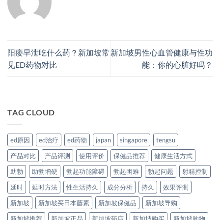
阳痿早泄吃什么药？新加坡常
新加坡男性心血管健康与性功
见ED药物对比
能：你的心脏好吗？
TAG CLOUD
ed原因
ed治疗
ed药物
japan
singapore
tengsu
产品对比
产品评测
使用评价
保健品推荐
健康生活方式
助勃
助勃增硬
勃起功能障碍
勃起困难
勃起问题
射精控制
延时
延时方法
性生活持久
成分分析
持久
效果评测
新加坡
新加坡买日本藤素
新加坡保健品
新加坡导购
新加坡推荐
新加坡正品
新加坡药店
新加坡购买
新加坡购物