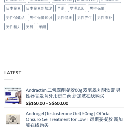
日本藤素
日本藤素新加坡
早泄
早泄原因
男性保健
男性保健品
男性保健知识
男性健康
男性养生
男性滋补
男性精力
男科
睾酮
LATEST
Andractim 二氢睾酮凝胶80g 双氢睾丸酮软膏 男
性器官发育外用进口药 新加坡在线购买
Price
S$
160.00
–
S$
600.00
range:
Androgel (Testosterone Gel) 50mg | Official
S$160.00
Onsuro Gel Treatment for Low T 昂斯妥凝胶 新加
through
坡在线购买
S$600.00