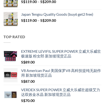
Price
S$
119.00
–
S$
209.00
S$209.00
range:
S$119.00
Japan Tengsu Quality Goods (buy6 get2 free)
through
Price
S$
119.00
–
S$
209.00
S$209.00
range:
S$119.00
through
TOP RATED
S$209.00
EXTREME LEVIFIL SUPER POWER 立威大乐威壮
极速版 粉女郎 新加坡现货正品
S$
89.00
V8 American Paul 美国保罗V8 高科技提纯无副作
用 新加坡现货正品
S$
87.00
VERDEX SUPER POWER 立威大乐威壮超级艾力
达双效金水晶 新加坡现货正品
S$
70.00