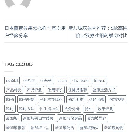
日本藤素效果怎么样？真实用
新加坡双效片推荐：5款高性
户经验分享
价比双效壮阳药横向对比
TAG CLOUD
ed原因
ed治疗
ed药物
japan
singapore
tengsu
产品对比
产品评测
使用评价
保健品推荐
健康生活方式
助勃
助勃增硬
勃起功能障碍
勃起困难
勃起问题
射精控制
延时
延时方法
性生活持久
成分分析
持久
效果评测
新加坡
新加坡买日本藤素
新加坡保健品
新加坡导购
新加坡推荐
新加坡正品
新加坡药店
新加坡购买
新加坡购物