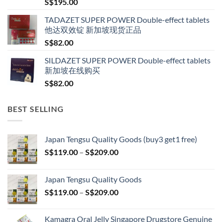
S$
195.00
TADAZET SUPER POWER Double-effect tablets
他达双效锭 新加坡现货正品
S$
82.00
SILDAZET SUPER POWER Double-effect tablets
新加坡在线购买
S$
82.00
BEST SELLING
Japan Tengsu Quality Goods (buy3 get1 free)
Price
S$
119.00
–
S$
209.00
range:
S$119.00
Japan Tengsu Quality Goods
through
Price
S$
119.00
–
S$
209.00
S$209.00
range:
S$119.00
Kamagra Oral Jelly Singapore Drugstore Genuine