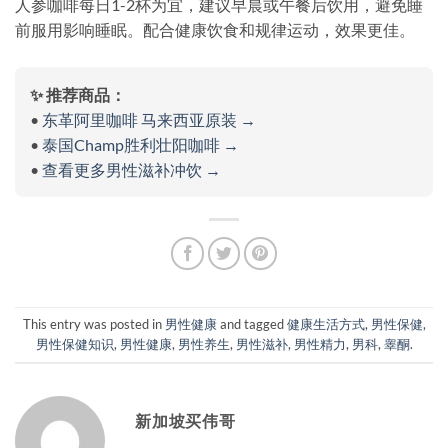
人参咖啡每日1-2杯为宜，建议早晨或午餐后饮用，避免睡
前服用影响睡眠。配合健康饮食和规律运动，效果更佳。
✨ 推荐商品：
•
东革阿里咖啡 马来西亚原装 →
•
泰国Champ胜利壮阳咖啡 →
•
查看更多男性滋补冲饮 →
This entry was posted in
男性健康
and tagged
健康生活方式
,
男性保健
,
男性保健知识
,
男性健康
,
男性养生
,
男性滋补
,
男性精力
,
男科
,
睾酮
.
新加坡买伟哥