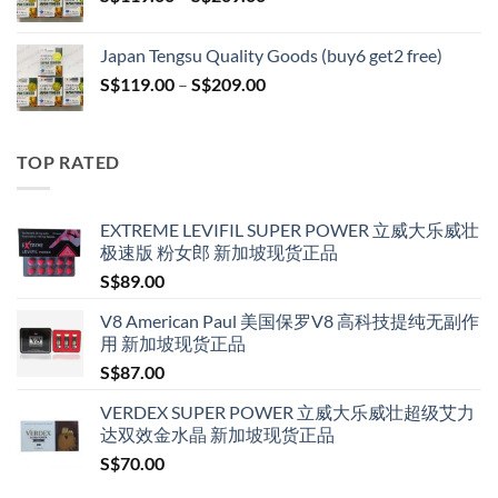
range:
S$119.00
Japan Tengsu Quality Goods (buy6 get2 free)
through
Price
S$
119.00
–
S$
209.00
S$209.00
range:
S$119.00
through
TOP RATED
S$209.00
EXTREME LEVIFIL SUPER POWER 立威大乐威壮
极速版 粉女郎 新加坡现货正品
S$
89.00
V8 American Paul 美国保罗V8 高科技提纯无副作
用 新加坡现货正品
S$
87.00
VERDEX SUPER POWER 立威大乐威壮超级艾力
达双效金水晶 新加坡现货正品
S$
70.00