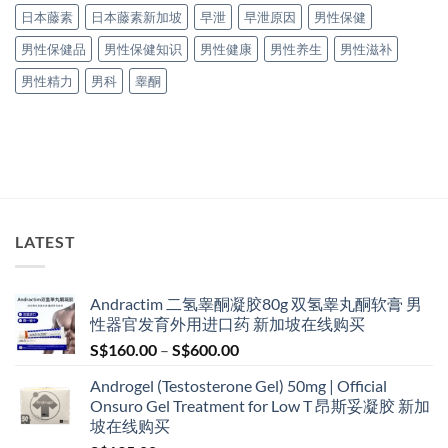
日本藤素
日本藤素新加坡
早泄
早泄原因
男性保健
男性保健品
男性保健知识
男性健康
男性养生
男性滋补
男性精力
男科
睾酮
LATEST
Andractim 二氢睾酮凝胶80g 双氢睾丸酮软膏 男
性器官发育外用进口药 新加坡在线购买
Price
S$
160.00
–
S$
600.00
range:
Androgel (Testosterone Gel) 50mg | Official
S$160.00
Onsuro Gel Treatment for Low T 昂斯妥凝胶 新加
through
坡在线购买
S$600.00