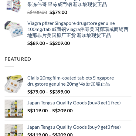
through
果冻伟哥 果冻威而钢 新加坡现货正品
S$209.00
Original
Current
S$
100.00
S$
79.00
price
price
Viagra pfizer Singapore drugstore genuine
was:
is:
100mg/tab 威而钢Viagra伟哥美国辉瑞威而钢西
S$100.00.
S$79.00.
地那非片美国原厂正货 新加坡现货正品
Price
S$
89.00
–
S$
209.00
range:
S$89.00
FEATURED
through
S$209.00
Cialis 20mg film-coated tablets Singapore
drugstore genuine 20mg*4s 新加坡正品
Price
S$
79.00
–
S$
399.00
range:
Japan Tengsu Quality Goods (buy3 get1 free)
S$79.00
Price
S$
119.00
–
S$
209.00
through
range:
S$399.00
S$119.00
Japan Tengsu Quality Goods (buy9 get3 free)
through
Price
S$
119.00
–
S$
209.00
S$209.00