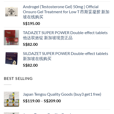
range:
Androgel (Testosterone Gel) 50mg | Official
S$160.00
Onsuro Gel Treatment for Low T 昂斯妥凝胶 新加
through
坡在线购买
S$600.00
S$
195.00
TADAZET SUPER POWER Double-effect tablets
他达双效锭 新加坡现货正品
S$
82.00
SILDAZET SUPER POWER Double-effect tablets
新加坡在线购买
S$
82.00
BEST SELLING
Japan Tengsu Quality Goods (buy3 get1 free)
Price
S$
119.00
–
S$
209.00
range:
S$119.00