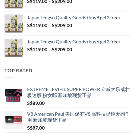
Price
S$
119.00
–
S$
209.00
through
range:
S$399.00
S$119.00
Japan Tengsu Quality Goods (buy9 get3 free)
through
Price
S$
119.00
–
S$
209.00
S$209.00
range:
S$119.00
Japan Tengsu Quality Goods (buy6 get2 free)
through
Price
S$
119.00
–
S$
209.00
S$209.00
range:
S$119.00
through
TOP RATED
S$209.00
EXTREME LEVIFIL SUPER POWER 立威大乐威壮
极速版 粉女郎 新加坡现货正品
S$
89.00
V8 American Paul 美国保罗V8 高科技提纯无副作
用 新加坡现货正品
S$
87.00