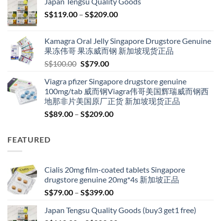
Japan Tengsu Quality Goods
through
Price
S$
119.00
–
S$
209.00
S$209.00
range:
S$119.00
Kamagra Oral Jelly Singapore Drugstore Genuine
through
果冻伟哥 果冻威而钢 新加坡现货正品
S$209.00
Original
Current
S$
100.00
S$
79.00
price
price
Viagra pfizer Singapore drugstore genuine
was:
is:
100mg/tab 威而钢Viagra伟哥美国辉瑞威而钢西
S$100.00.
S$79.00.
地那非片美国原厂正货 新加坡现货正品
Price
S$
89.00
–
S$
209.00
range:
S$89.00
FEATURED
through
S$209.00
Cialis 20mg film-coated tablets Singapore
drugstore genuine 20mg*4s 新加坡正品
Price
S$
79.00
–
S$
399.00
range:
Japan Tengsu Quality Goods (buy3 get1 free)
S$79.00