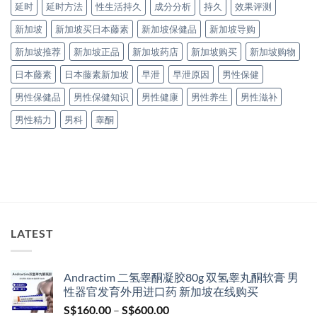
延时
延时方法
性生活持久
成分分析
持久
效果评测
新加坡
新加坡买日本藤素
新加坡保健品
新加坡导购
新加坡推荐
新加坡正品
新加坡药店
新加坡购买
新加坡购物
日本藤素
日本藤素新加坡
早泄
早泄原因
男性保健
男性保健品
男性保健知识
男性健康
男性养生
男性滋补
男性精力
男科
睾酮
LATEST
Andractim 二氢睾酮凝胶80g 双氢睾丸酮软膏 男
性器官发育外用进口药 新加坡在线购买
Price
S$
160.00
–
S$
600.00